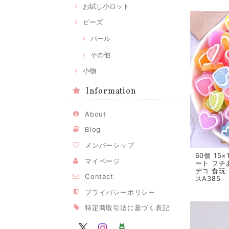
お試し小ロット
ビーズ
パール
その他
小物
Information
About
Blog
メンバーシップ
60個 15
マイページ
ート フチ
デコ 食玩
Contact
スA385
プライバシーポリシー
特定商取引法に基づく表記