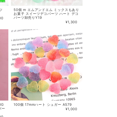
ツ
50個 m エムアンドエム ミックスもあり
お菓子 スイーツデコパーツ ハート デコ
パーツ卸売りY19
00
¥1,300
UG
100個 17mmハート シュガー A579
コパー
¥1,000
00