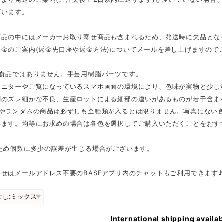
ざいます。
商品の中にはメーカーお取り寄せ商品も含まれるため、発送時に欠品とな
返金のご案内(返金先口座や返金方法)についてメールを差し上げますので
は食品ではありません。手芸用樹脂パーツです。
モニターやご覧になっているスマホ画面の環境により、色味が実物と少し
刷のズレ細かな不良、生産ロットによる細部の違いがあるものが若干含ま
スやランダムの商品は必ずしも全種類が入るとは限りません。写真にない
います。均等にお求めの場合は各色を選択してご購入いただくことをおす
のため個数に多少の誤差が生じる場合がございます。
せはメールアドレス不要のBASEアプリ内のチャットもご利用できます
International shipping availa