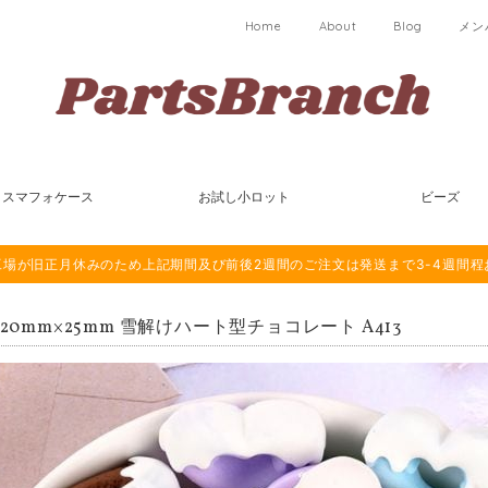
Home
About
Blog
メン
スマフォケース
お試し小ロット
ビーズ
は海外工場が旧正月休みのため上記期間及び前後2週間のご注文は発送まで3-4週間
 20mm×25mm 雪解けハート型チョコレート A413