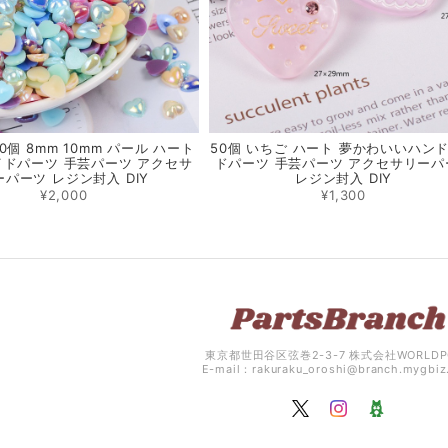
000個 8mm 10mm パール ハート
50個 いちご ハート 夢かわいいハン
ドパーツ 手芸パーツ アクセサ
ドパーツ 手芸パーツ アクセサリーパ
ーパーツ レジン封入 DIY
レジン封入 DIY
¥2,000
¥1,300
東京都世田谷区弦巻2-3-7 株式会社WORLDP
E-mail：
rakuraku_oroshi@branch.mygbi