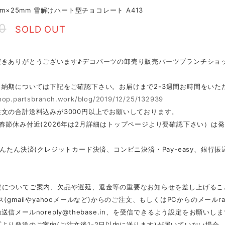
mm×25mm 雪解けハート型チョコレート A413
0
SOLD OUT
だきありがとうございます♪デコパーツの卸売り販売パーツブランチショ
・納期については下記をご確認下さい。お届けまで2-3週間お時間をいた
shop.partsbranch.work/blog/2019/12/25/132939
文の合計送料込みが3000円以上でお願いしております。
春節休み付近(2026年は2月詳細はトップページより要確認下さい）は
かんたん決済(クレジットカード決済、コンビニ決済・Pay-easy、銀
定についてご案内、欠品や遅延、返金等の重要なお知らせを差し上げるこ
ス(gmailやyahooメールなど)からのご注文、もしくはPCからのメール
r
動送信メール
noreply@thebase.in
、を受信できるよう設定をお願いしま
より発送のご案内(ご注文後1-2日以内に送ります)が届いていない場