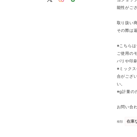
能性がご
取り扱い
その際は
※こちら
ご使用の
バリや印
※ミック
合がござ
い。
※g計量
お問い合わ
種類