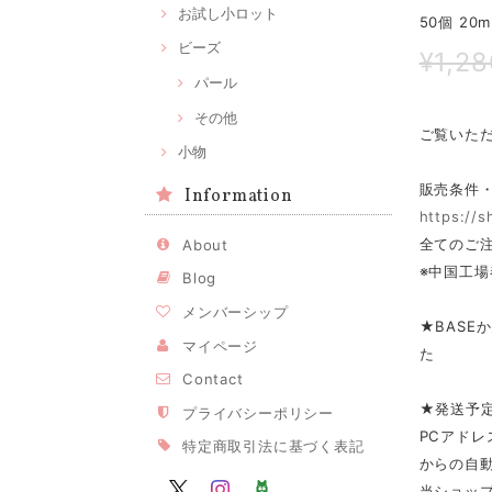
お試し小ロット
50個 20
ビーズ
¥1,28
パール
その他
ご覧いた
小物
販売条件
Information
https://
全てのご注
About
※中国工場
Blog
メンバーシップ
★BASE
マイページ
た
Contact
★発送予
プライバシーポリシー
PCアドレ
特定商取引法に基づく表記
からの自
当ショップ