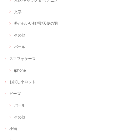
人物/キャラクター/アニメ
文字
夢かわいい虹/雲/天使の羽
その他
パール
スマフォケース
iphone
お試し小ロット
ビーズ
パール
その他
小物