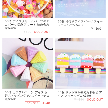
50個 アイスクリームパーツのデ
50個 棒付きアイスパーツ スイー
コパーツ福袋 アソート 詰め合わ
ツデコパーツA317
せA326
¥1,500
¥570
SOLD OUT
50個 カラフルコーン アイス お
50個 ドット柄が素敵な棒付きア
好みトッピングで♪スイーツデコ
イス スイーツデコA309
素材A313
¥1,540
SOLD OUT
¥540
50%OFF