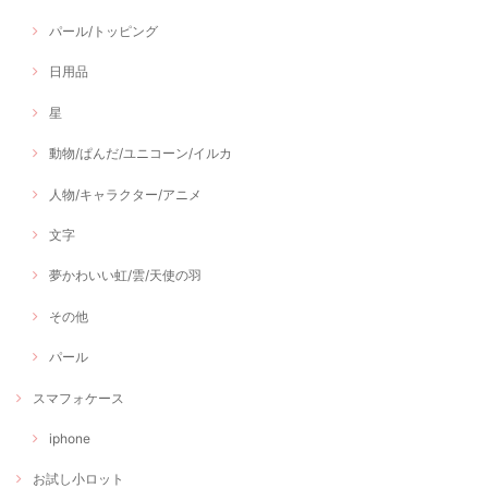
パール/トッピング
日用品
星
動物/ぱんだ/ユニコーン/イルカ
人物/キャラクター/アニメ
文字
夢かわいい虹/雲/天使の羽
その他
パール
スマフォケース
iphone
お試し小ロット