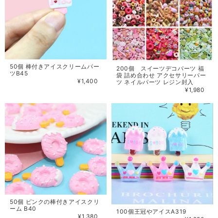
50個 棒付きアイスクリームパー
200個 スイーツデコパーツ 福
ツB45
袋 詰め合わせ アクセサリーパー
¥1,400
ツ ネイルパーツ レジン封入
¥1,980
50個 ピンクの棒付きアイスクリ
ーム B40
100個王冠やアイスA319
¥1,380