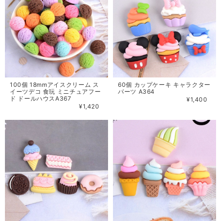
100個 18mmアイスクリーム ス
60個 カップケーキ キャラクター
イーツデコ 食玩 ミニチュアフー
パーツ A364
ド ドールハウスA367
¥1,400
¥1,420