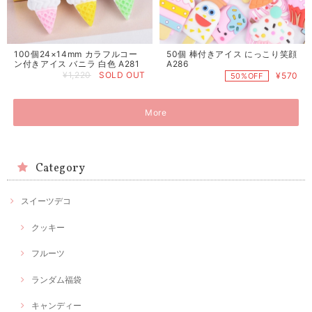
50個 棒付きアイス にっこり笑顔
100個24×14mm カラフルコー
A286
ン付きアイス バニラ 白色 A281
¥1,220
SOLD OUT
¥570
50%OFF
More
Category
スイーツデコ
クッキー
フルーツ
ランダム福袋
キャンディー