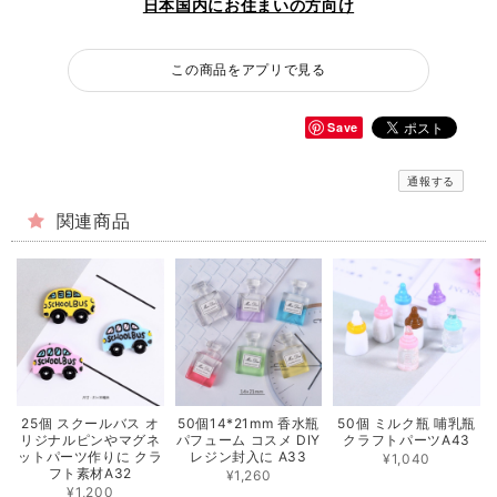
日本国内にお住まいの方向け
この商品をアプリで見る
Save
通報する
関連商品
25個 スクールバス オ
50個14*21mm 香水瓶
50個 ミルク瓶 哺乳瓶
リジナルピンやマグネ
パフューム コスメ DIY
クラフトパーツA43
ットパーツ作りに クラ
レジン封入に A33
¥1,040
フト素材A32
¥1,260
¥1,200