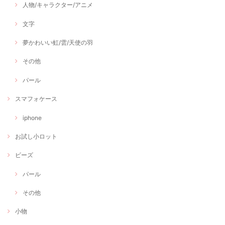
人物/キャラクター/アニメ
文字
夢かわいい虹/雲/天使の羽
その他
パール
スマフォケース
iphone
お試し小ロット
ビーズ
パール
その他
小物