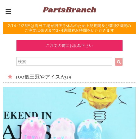
2/14-2/25日は海外工場が旧正月休みのため上記期間及び前後2週間の
ご注文は発送まで3-4週間程お時間をいただきます
ご注文の前にお読み下さい
100個王冠やアイスA319