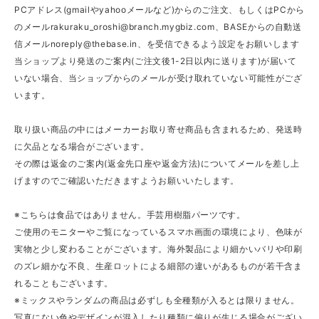
PCアドレス(gmailやyahooメールなど)からのご注文、もしくはPCから
のメール
rakuraku_oroshi@branch.mygbiz.com
、BASEからの自動送
信メール
noreply@thebase.in
、を受信できるよう設定をお願いします
当ショップより発送のご案内(ご注文後1-2日以内に送ります)が届いて
いない場合、当ショップからのメールが受け取れていない可能性がござ
います。
取り扱い商品の中にはメーカーお取り寄せ商品も含まれるため、発送時
に欠品となる場合がございます。
その際は返金のご案内(返金先口座や返金方法)についてメールを差し上
げますのでご確認いただきますようお願いいたします。
※こちらは食品ではありません。手芸用樹脂パーツです。
ご使用のモニターやご覧になっているスマホ画面の環境により、色味が
実物と少し変わることがございます。海外製品により細かいバリや印刷
のズレ細かな不良、生産ロットによる細部の違いがあるものが若干含ま
れることもございます。
※ミックスやランダムの商品は必ずしも全種類が入るとは限りません。
写真にない色やデザインが混入したり種類に偏りが生じる場合がござい