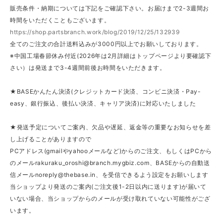
販売条件・納期については下記をご確認下さい。お届けまで2-3週間お
時間をいただくこともございます。
https://shop.partsbranch.work/blog/2019/12/25/132939
全てのご注文の合計送料込みが3000円以上でお願いしております。
※中国工場春節休み付近(2026年は2月詳細はトップページより要確認下
さい）は発送まで3-4週間前後お時間をいただきます。
★BASEかんたん決済(クレジットカード決済、コンビニ決済・Pay-
easy、銀行振込、後払い決済、キャリア決済)に対応いたしました
★発送予定についてご案内、欠品や遅延、返金等の重要なお知らせを差
し上げることがありますので
PCアドレス(gmailやyahooメールなど)からのご注文、もしくはPCから
のメール
rakuraku_oroshi@branch.mygbiz.com
、BASEからの自動送
信メール
noreply@thebase.in
、を受信できるよう設定をお願いします
当ショップより発送のご案内(ご注文後1-2日以内に送ります)が届いて
いない場合、当ショップからのメールが受け取れていない可能性がござ
います。