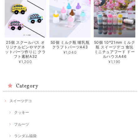
25個 スクールバス オ
50個 ミルク瓶 哺乳瓶
50個 10*21mm ミルク
リジナルピンやマグネ
クラフトパーツA43
瓶 スイーツデコ 食玩
ットパーツ作りに クラ
ミニチュアフード ドー
¥1,040
フト素材A32
ルハウスA46
¥1,200
¥1,190
Category
スイーツデコ
クッキー
フルーツ
ランダム福袋