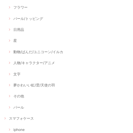
フラワー
パール/トッピング
日用品
星
動物/ぱんだ/ユニコーン/イルカ
人物/キャラクター/アニメ
文字
夢かわいい虹/雲/天使の羽
その他
パール
スマフォケース
iphone