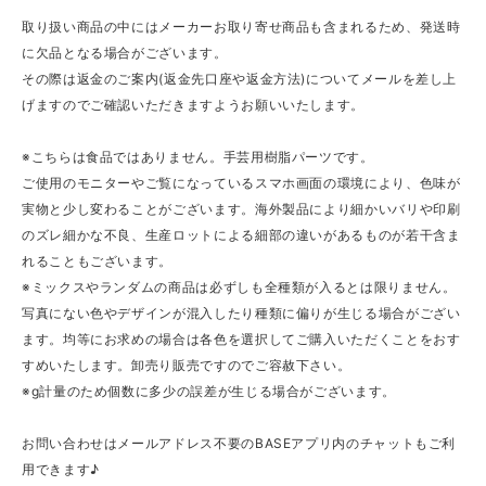
取り扱い商品の中にはメーカーお取り寄せ商品も含まれるため、発送時
に欠品となる場合がございます。
その際は返金のご案内(返金先口座や返金方法)についてメールを差し上
げますのでご確認いただきますようお願いいたします。
※こちらは食品ではありません。手芸用樹脂パーツです。
ご使用のモニターやご覧になっているスマホ画面の環境により、色味が
実物と少し変わることがございます。海外製品により細かいバリや印刷
のズレ細かな不良、生産ロットによる細部の違いがあるものが若干含ま
れることもございます。
※ミックスやランダムの商品は必ずしも全種類が入るとは限りません。
写真にない色やデザインが混入したり種類に偏りが生じる場合がござい
ます。均等にお求めの場合は各色を選択してご購入いただくことをおす
すめいたします。卸売り販売ですのでご容赦下さい。
※g計量のため個数に多少の誤差が生じる場合がございます。
お問い合わせはメールアドレス不要のBASEアプリ内のチャットもご利
用できます♪