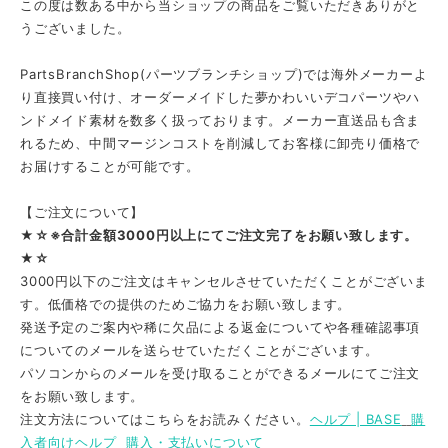
この度は数ある中から当ショップの商品をご覧いただきありがと
うございました。
PartsBranchShop(パーツブランチショップ)では海外メーカーよ
り直接買い付け、オーダーメイドした夢かわいいデコパーツやハ
ンドメイド素材を数多く扱っております。メーカー直送品も含ま
れるため、中間マージンコストを削減してお客様に卸売り価格で
お届けすることが可能です。
【ご注文について】
★☆※合計金額3000円以上にてご注文完了をお願い致します。
★☆
3000円以下のご注文はキャンセルさせていただくことがございま
す。低価格での提供のためご協力をお願い致します。
発送予定のご案内や稀に欠品による返金についてや各種確認事項
についてのメールを送らせていただくことがございます。
パソコンからのメールを受け取ることができるメールにてご注文
をお願い致します。
注文方法についてはこちらをお読みください。
ヘルプ | BASE
購
入者向けヘルプ
購入・支払いについて