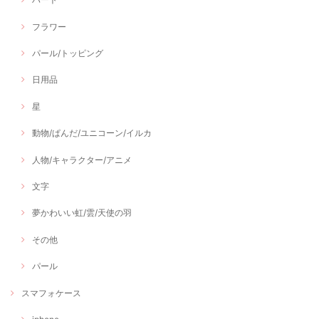
フラワー
パール/トッピング
日用品
星
動物/ぱんだ/ユニコーン/イルカ
人物/キャラクター/アニメ
文字
夢かわいい虹/雲/天使の羽
その他
パール
スマフォケース