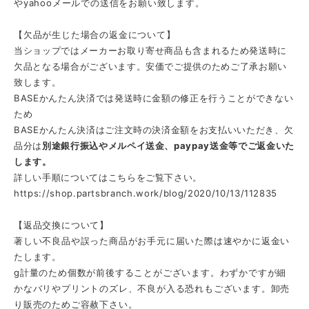
やyahooメールでの送信をお願い致します。
【欠品が生じた場合の返金について】
当ショップではメーカーお取り寄せ商品も含まれるため発送時に
欠品となる場合がございます。安価でご提供のためご了承お願い
致します。
BASEかんたん決済では発送時に金額の修正を行うことができない
ため
BASEかんたん決済はご注文時の決済金額をお支払いいただき、欠
品分は
別途銀行振込やメルペイ送金、paypay送金等でご返金いた
します。
詳しい手順についてはこちらをご覧下さい。
https://shop.partsbranch.work/blog/2020/10/13/112835
【返品交換について】
著しい不良品や誤った商品がお手元に届いた際は速やかに返金い
たします。
g計量のため個数が前後することがございます。
わずかですが細
かなバリやプリントのズレ、不良が入る恐れもございます。卸売
り販売のためご容赦下さい。