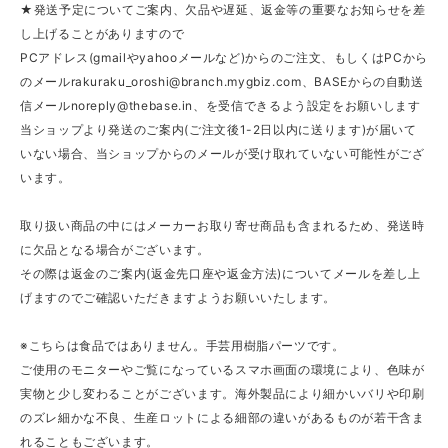
★発送予定についてご案内、欠品や遅延、返金等の重要なお知らせを差
し上げることがありますので
PCアドレス(gmailやyahooメールなど)からのご注文、もしくはPCから
のメール
rakuraku_oroshi@branch.mygbiz.com
、BASEからの自動送
信メール
noreply@thebase.in
、を受信できるよう設定をお願いします
当ショップより発送のご案内(ご注文後1-2日以内に送ります)が届いて
いない場合、当ショップからのメールが受け取れていない可能性がござ
います。
取り扱い商品の中にはメーカーお取り寄せ商品も含まれるため、発送時
に欠品となる場合がございます。
その際は返金のご案内(返金先口座や返金方法)についてメールを差し上
げますのでご確認いただきますようお願いいたします。
※こちらは食品ではありません。手芸用樹脂パーツです。
ご使用のモニターやご覧になっているスマホ画面の環境により、色味が
実物と少し変わることがございます。海外製品により細かいバリや印刷
のズレ細かな不良、生産ロットによる細部の違いがあるものが若干含ま
れることもございます。