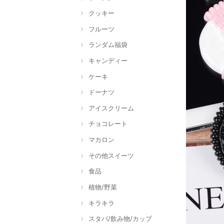
クッキー
フルーツ
ランダム福袋
キャンディー
ケーキ
ドーナツ
アイスクリーム
チョコレート
マカロン
その他スイーツ
食品
植物/野菜
キラキラ
スタバ/飲み物/カップ