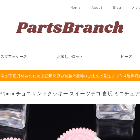
Home
About
Blog
メン
スマフォケース
お試し小ロット
ビーズ
は海外工場が旧正月休みのため上記期間及び前後2週間のご注文は発送まで3-4週間
個 25mm チョコサンドクッキー スイーツデコ 食玩 ミニチュ