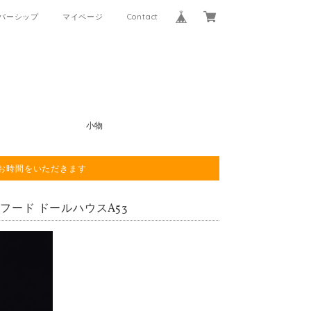
バーシップ
マイページ
Contact
小物
程お時間をいただきます
アフード ドールハウスA53