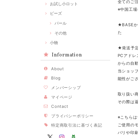
全てのご注
お試し小ロット
※中国工場
ビーズ
パール
★BASE
た
その他
小物
★発送予
Information
PCアドレ
からの自
About
当ショップ
Blog
能性がご
メンバーシップ
取り扱い
マイページ
その際は
Contact
プライバシーポリシー
※こちら
ご使用の
特定商取引法に基づく表記
バリや印