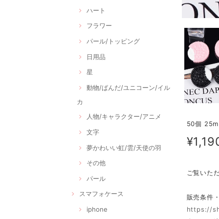
ハート
フラワー
パール/トッピング
日用品
星
動物/ぱんだ/ユニコーン/イル
カ
人物/キャラクター/アニメ
50個 2
文字
¥1,19
夢かわいい虹/雲/天使の羽
その他
ご覧いた
パール
スマフォケース
販売条件
iphone
https://