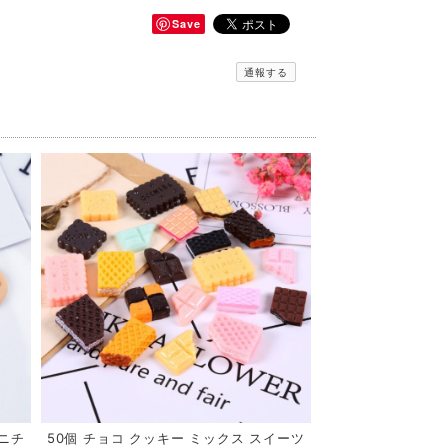
Save
通報する
ミニチ
50個 チョコ クッキー ミックス スイーツ