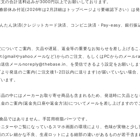
文の合計送料込みが3000円以上でお願いしております。
春節休み付近(2026年は2月詳細はトップページより要確認下さい）は
かんたん決済(クレジットカード決済、コンビニ決済・Pay-easy、銀
定についてご案内、欠品や遅延、返金等の重要なお知らせを差し上げるこ
ス(gmailやyahooメールなど)からのご注文、もしくはPCからのメール
r
動送信メール
noreply@thebase.in
、を受信できるよう設定をお願いしま
より発送のご案内(ご注文後1-2日以内に送ります)が届いていない場
ざいます。
商品の中にはメーカーお取り寄せ商品も含まれるため、発送時に欠品とな
返金のご案内(返金先口座や返金方法)についてメールを差し上げますので
は食品ではありません。手芸用樹脂パーツです。
モニターやご覧になっているスマホ画面の環境により、色味が実物と少し
刷のズレ細かな不良、生産ロットによる細部の違いがあるものが若干含ま