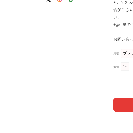
※ミック
合がござ
い。
※g計量
お問い合わ
種類
数量