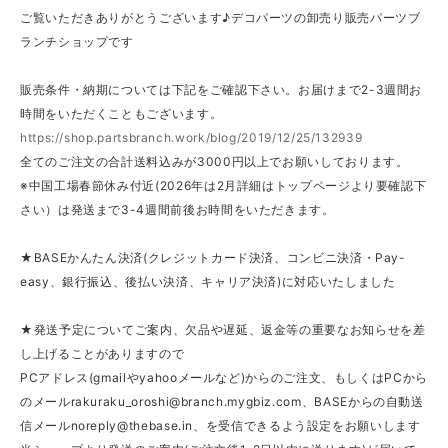
ご覧いただきありがとうございます♪デコパーツの卸売り販売パーツブ
ランチショップです
販売条件・納期については下記をご確認下さい。お届けまで2-3週間お
時間をいただくこともございます。
https://shop.partsbranch.work/blog/2019/12/25/132939
全てのご注文の合計送料込みが3000円以上でお願いしております。
※中国工場春節休み付近(2026年は2月詳細はトップページより要確認下
さい）は発送まで3-4週間前後お時間をいただきます。
★BASEかんたん決済(クレジットカード決済、コンビニ決済・Pay-
easy、銀行振込、後払い決済、キャリア決済)に対応いたしました
★発送予定についてご案内、欠品や遅延、返金等の重要なお知らせを差
し上げることがありますので
PCアドレス(gmailやyahooメールなど)からのご注文、もしくはPCから
のメール
rakuraku_oroshi@branch.mygbiz.com
、BASEからの自動送
信メール
noreply@thebase.in
、を受信できるよう設定をお願いします