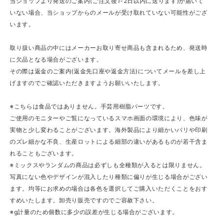
当ショップより発送のご案内(ご注文後1-2日以内に送ります)が届いて
いない場合、当ショップからのメールが受け取れていない可能性がござ
います。
取り扱い商品の中にはメーカーお取り寄せ商品も含まれるため、発送時
に欠品となる場合がございます。
その際は返金のご案内(返金先口座や返金方法)についてメールを差し上
げますのでご確認いただきますようお願いいたします。
※こちらは食品ではありません。手芸用樹脂パーツです。
ご使用のモニターやご覧になっているスマホ画面の環境により、色味が
実物と少し変わることがございます。海外製品により細かいバリや印刷
のズレ細かな不良、生産ロットによる細部の違いがあるものが若干含ま
れることもございます。
※ミックスやランダムの商品は必ずしも全種類が入るとは限りません。
写真にない色やデザインが混入したり種類に偏りが生じる場合がござい
ます。均等にお求めの場合は各色を選択してご購入いただくことをおす
すめいたします。卸売り販売ですのでご容赦下さい。
※g計量のため個数に多少の誤差が生じる場合がございます。