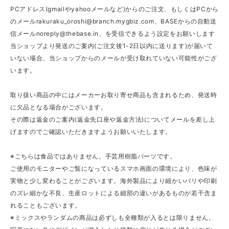
PCアドレス(gmailやyahooメールなど)からのご注文、もしくはPCから
のメール
rakuraku_oroshi@branch.mygbiz.com
、BASEからの自動送
信メール
noreply@thebase.in
、を受信できるよう設定をお願いします
当ショップより発送のご案内(ご注文後1-2日以内に送ります)が届いて
いない場合、当ショップからのメールが受け取れていない可能性がござ
います。
取り扱い商品の中にはメーカーお取り寄せ商品も含まれるため、発送時
に欠品となる場合がございます。
その際は返金のご案内(返金先口座や返金方法)についてメールを差し上
げますのでご確認いただきますようお願いいたします。
※こちらは食品ではありません。手芸用樹脂パーツです。
ご使用のモニターやご覧になっているスマホ画面の環境により、色味が
実物と少し変わることがございます。海外製品により細かいバリや印刷
のズレ細かな不良、生産ロットによる細部の違いがあるものが若干含ま
れることもございます。
※ミックスやランダムの商品は必ずしも全種類が入るとは限りません。