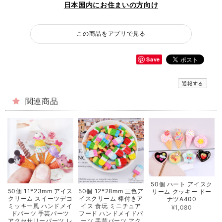
日本国内にお住まいの方向け
この商品をアプリで見る
Save
通報する
関連商品
50個 ハート アイスク
50個 11*23mm アイス
50個 12*28mm 三色ア
リーム クッキー ドー
クリーム スイーツデコ
イスクリーム 棒付きア
ナツA400
ミッキー風 ハンドメイ
イス 食玩 ミニチュア
¥1,080
ドパーツ 手芸パーツ
フード ハンドメイドパ
アクセサリーパーツ レ
ーツ 手芸パーツ アク