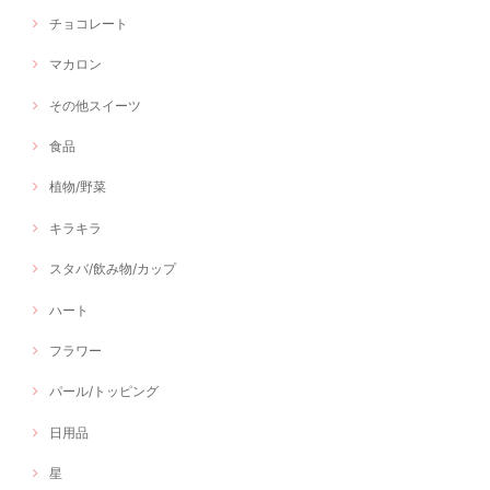
チョコレート
マカロン
その他スイーツ
食品
植物/野菜
キラキラ
スタバ/飲み物/カップ
ハート
フラワー
パール/トッピング
日用品
星