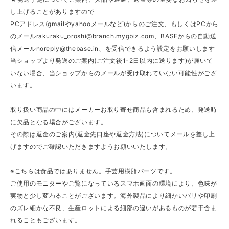
し上げることがありますので
PCアドレス(gmailやyahooメールなど)からのご注文、もしくはPCから
のメール
rakuraku_oroshi@branch.mygbiz.com
、BASEからの自動送
信メール
noreply@thebase.in
、を受信できるよう設定をお願いします
当ショップより発送のご案内(ご注文後1-2日以内に送ります)が届いて
いない場合、当ショップからのメールが受け取れていない可能性がござ
います。
取り扱い商品の中にはメーカーお取り寄せ商品も含まれるため、発送時
に欠品となる場合がございます。
その際は返金のご案内(返金先口座や返金方法)についてメールを差し上
げますのでご確認いただきますようお願いいたします。
※こちらは食品ではありません。手芸用樹脂パーツです。
ご使用のモニターやご覧になっているスマホ画面の環境により、色味が
実物と少し変わることがございます。海外製品により細かいバリや印刷
のズレ細かな不良、生産ロットによる細部の違いがあるものが若干含ま
れることもございます。