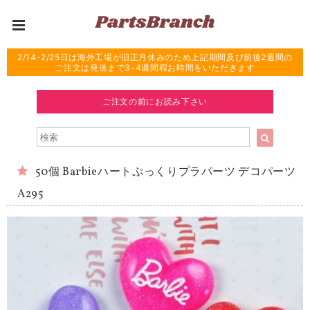
2/14-2/25日は海外工場が旧正月休みのため上記期間及び前後2週間の
ご注文は発送まで3-4週間程お時間をいただきます
ご注文の前にお読み下さい
50個 Barbieハートぷっくりプラパーツ デコパーツ
A295