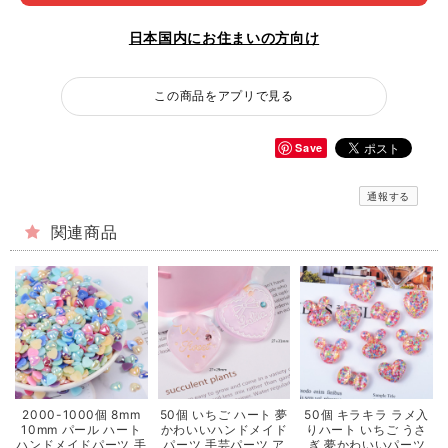
日本国内にお住まいの方向け
この商品をアプリで見る
Save
通報する
関連商品
2000-1000個 8mm
50個 いちご ハート 夢
50個 キラキラ ラメ入
10mm パール ハート
かわいいハンドメイド
りハート いちご うさ
ハンドメイドパーツ 手
パーツ 手芸パーツ ア
ぎ 夢かわいいパーツ