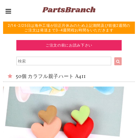
2/14-2/25日は海外工場が旧正月休みのため上記期間及び前後2週間の
ご注文は発送まで3-4週間程お時間をいただきます
ご注文の前にお読み下さい
50個 カラフル親子ハート A411