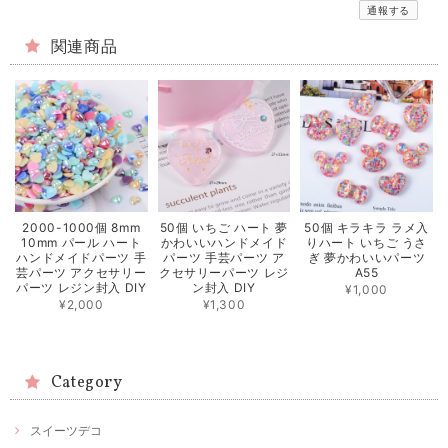
通報する
関連商品
2000-1000個 8mm
50個 いちご ハート 夢
50個 キラキラ ラメ入
10mm パール ハート
かわいいハンドメイド
りハート いちご うさ
ハンドメイドパーツ 手
パーツ 手芸パーツ ア
ぎ 夢かわいいパーツ
芸パーツ アクセサリー
クセサリーパーツ レジ
A55
パーツ レジン封入 DIY
ン封入 DIY
¥1,000
¥2,000
¥1,300
Category
スイーツデコ