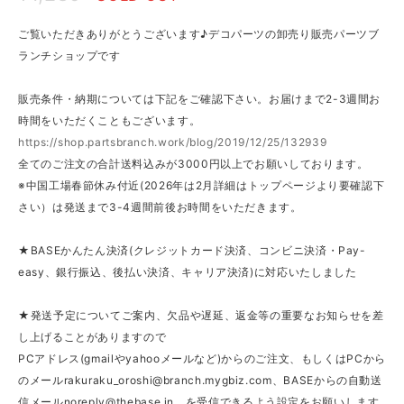
ご覧いただきありがとうございます♪デコパーツの卸売り販売パーツブ
ランチショップです
販売条件・納期については下記をご確認下さい。お届けまで2-3週間お
時間をいただくこともございます。
https://shop.partsbranch.work/blog/2019/12/25/132939
全てのご注文の合計送料込みが3000円以上でお願いしております。
※中国工場春節休み付近(2026年は2月詳細はトップページより要確認下
さい）は発送まで3-4週間前後お時間をいただきます。
★BASEかんたん決済(クレジットカード決済、コンビニ決済・Pay-
easy、銀行振込、後払い決済、キャリア決済)に対応いたしました
★発送予定についてご案内、欠品や遅延、返金等の重要なお知らせを差
し上げることがありますので
PCアドレス(gmailやyahooメールなど)からのご注文、もしくはPCから
のメール
rakuraku_oroshi@branch.mygbiz.com
、BASEからの自動送
信メール
noreply@thebase.in
、を受信できるよう設定をお願いします