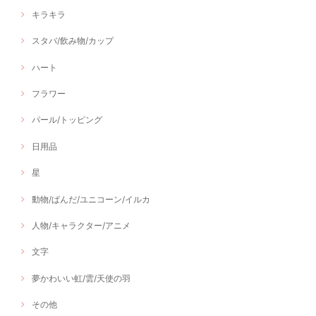
キラキラ
スタバ/飲み物/カップ
ハート
フラワー
パール/トッピング
日用品
星
動物/ぱんだ/ユニコーン/イルカ
人物/キャラクター/アニメ
文字
夢かわいい虹/雲/天使の羽
その他