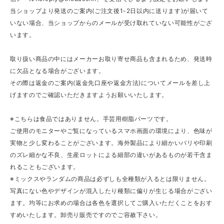
当ショップより発送のご案内(ご注文後1-2日以内に送ります)が届いて
いない場合、当ショップからのメールが受け取れていない可能性がござ
います。
取り扱い商品の中にはメーカーお取り寄せ商品も含まれるため、発送時
に欠品となる場合がございます。
その際は返金のご案内(返金先口座や返金方法)についてメールを差し上
げますのでご確認いただきますようお願いいたします。
※こちらは食品ではありません。手芸用樹脂パーツです。
ご使用のモニターやご覧になっているスマホ画面の環境により、色味が
実物と少し変わることがございます。海外製品により細かいバリや印刷
のズレ細かな不良、生産ロットによる細部の違いがあるものが若干含ま
れることもございます。
※ミックスやランダムの商品は必ずしも全種類が入るとは限りません。
写真にない色やデザインが混入したり種類に偏りが生じる場合がござい
ます。均等にお求めの場合は各色を選択してご購入いただくことをおす
すめいたします。卸売り販売ですのでご容赦下さい。