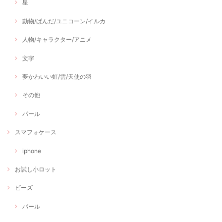
星
動物/ぱんだ/ユニコーン/イルカ
人物/キャラクター/アニメ
文字
夢かわいい虹/雲/天使の羽
その他
パール
スマフォケース
iphone
お試し小ロット
ビーズ
パール