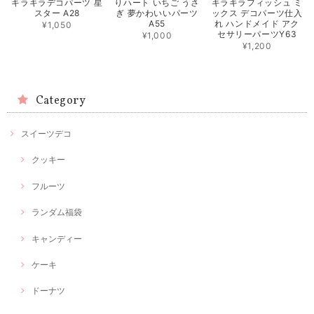
キラキラデコパーツ 星
りハート いちご うさ
キラキラフィッシュ ミ
スター A28
ぎ 夢かわいいパーツ
ックス デコパーツ仕入
A55
れ ハンドメイド アク
¥1,050
セサリーパーツY63
¥1,000
¥1,200
Category
スイーツデコ
クッキー
フルーツ
ランダム福袋
キャンディー
ケーキ
ドーナツ