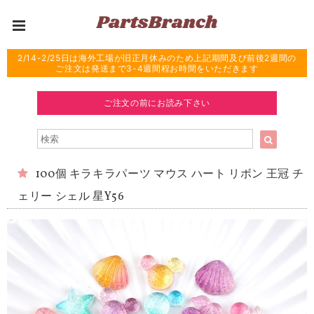
2/14-2/25日は海外工場が旧正月休みのため上記期間及び前後2週間の
ご注文は発送まで3-4週間程お時間をいただきます
ご注文の前にお読み下さい
100個 キラキラパーツ マウス ハート リボン 王冠 チ
ェリー シェル 星Y56