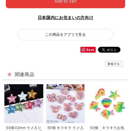
Add to cart
日本国内にお住まいの方向け
この商品をアプリで見る
Save
通報する
関連商品
50個32mm ラメ入り
50個 キラキラ ラメ入
50個 キラキラお魚