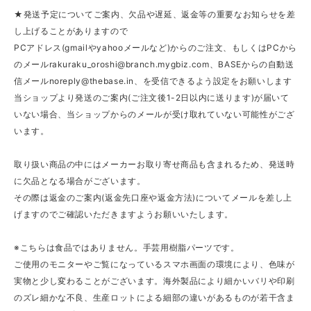
★発送予定についてご案内、欠品や遅延、返金等の重要なお知らせを差
し上げることがありますので
PCアドレス(gmailやyahooメールなど)からのご注文、もしくはPCから
のメール
rakuraku_oroshi@branch.mygbiz.com
、BASEからの自動送
信メール
noreply@thebase.in
、を受信できるよう設定をお願いします
当ショップより発送のご案内(ご注文後1-2日以内に送ります)が届いて
いない場合、当ショップからのメールが受け取れていない可能性がござ
います。
取り扱い商品の中にはメーカーお取り寄せ商品も含まれるため、発送時
に欠品となる場合がございます。
その際は返金のご案内(返金先口座や返金方法)についてメールを差し上
げますのでご確認いただきますようお願いいたします。
※こちらは食品ではありません。手芸用樹脂パーツです。
ご使用のモニターやご覧になっているスマホ画面の環境により、色味が
実物と少し変わることがございます。海外製品により細かいバリや印刷
のズレ細かな不良、生産ロットによる細部の違いがあるものが若干含ま