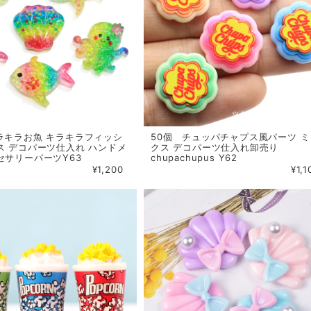
ラキラお魚 キラキラフィッシ
50個 チュッパチャプス風パーツ ミ
ス デコパーツ仕入れ ハンドメ
クス デコパーツ仕入れ卸売り
セサリーパーツY63
chupachupus Y62
¥1,200
¥1,1