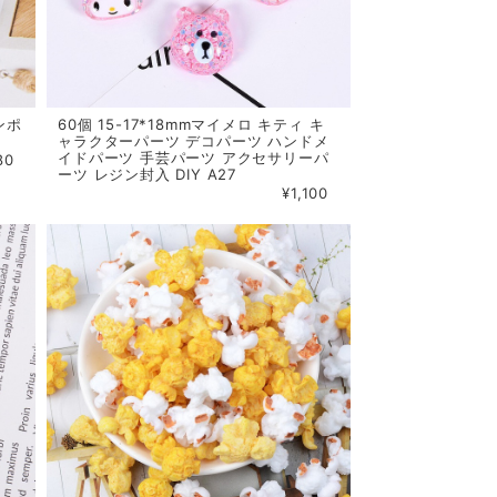
ンポ
60個 15-17*18mmマイメロ キティ キ
ャラクターパーツ デコパーツ ハンドメ
イドパーツ 手芸パーツ アクセサリーパ
80
ーツ レジン封入 DIY A27
¥1,100