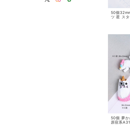
50個32
ツ 星 スタ
50個 夢
原宿系A3