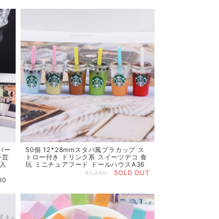
パー
50個 12*28mmスタバ風プラカップ ス
手芸
トロー付き ドリンク系 スイーツデコ 食
封入
玩 ミニチュアフード ドールハウスA36
¥1,280
SOLD OUT
00