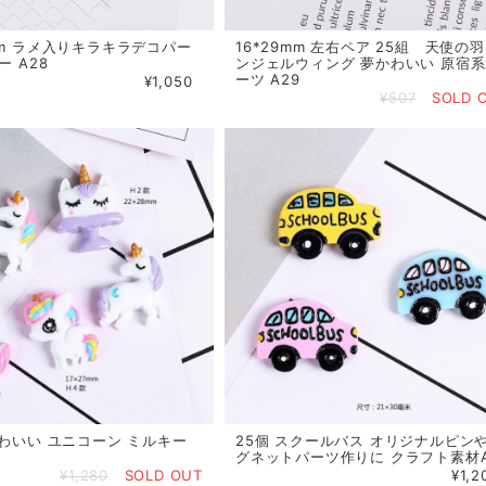
mm ラメ入りキラキラデコパー
16*29mm 左右ペア 25組 天使の羽
ー A28
ンジェルウィング 夢かわいい 原宿
ーツ A29
¥1,050
¥507
SOLD 
かわいい ユニコーン ミルキー
25個 スクールバス オリジナルピン
1
グネットパーツ作りに クラフト素材A
¥1,280
SOLD OUT
¥1,2