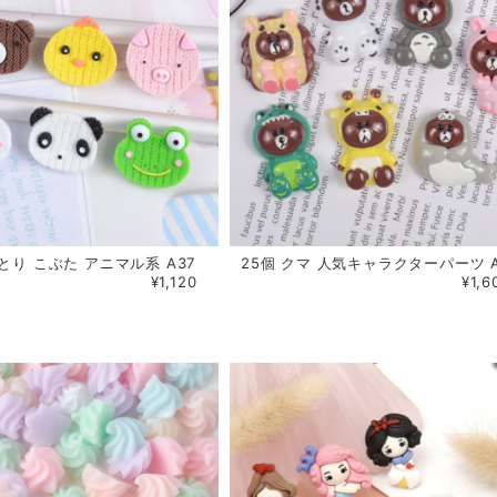
とり こぶた アニマル系 A37
25個 クマ 人気キャラクターパーツ A
¥1,120
¥1,6