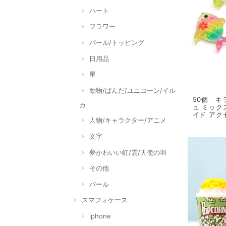
ハート
フラワー
パール/トッピング
日用品
星
動物/ぱんだ/ユニコーン/イル
50個 キ
カ
ュ ミック
イド アク
人物/キャラクター/アニメ
文字
夢かわいい虹/雲/天使の羽
その他
パール
スマフォケース
iphone