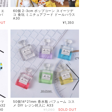
 エ
60個 2-3cm ポップコーン スイーツデ
系パ
コ 食玩 ミニチュアフード ドールハウス
A30
OUT
¥1,350
やマ
50個14*21mm 香水瓶 パフューム コス
32
メ DIY レジン封入に A33
00
¥1,260
SOLD OUT