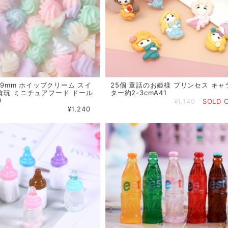
5*9mm ホイップクリーム スイ
25個 童話のお姫様 プリンセス キャ
食玩 ミニチュアフード ドール
ター約2-3cmA41
0
¥1,140
SOLD 
¥1,240