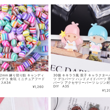
*12mm 練り切り飴 キャンディ
30個 キキララ風 双子 キャラクター
ツデコ 食玩 ミニチュアフード
ツ デコパーツ ハンドメイドパーツ 
スA34
パーツ アクセサリーパーツ レジン
DIY A35
¥1,260
¥1,2