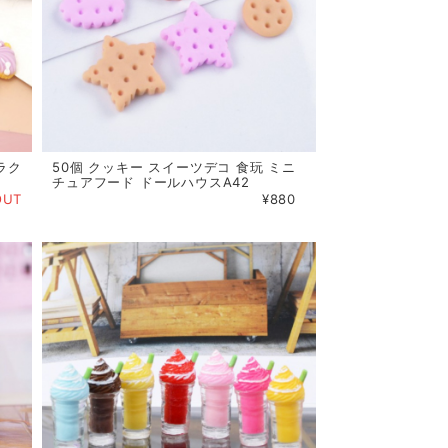
ラク
50個 クッキー スイーツデコ 食玩 ミニ
チュアフード ドールハウスA42
OUT
¥880