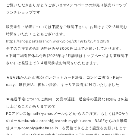
ご覧いただきありがとうございます♪デコパーツの卸売り販売パーツブ
ランチショップです
販売条件・納期については下記をご確認下さい。お届けまで2-3週間お
時間をいただくこともございます。
https://shop.partsbranch.work/blog/2019/12/25/132939
全てのご注文の合計送料込みが3000円以上でお願いしております。
※中国工場春節休み付近(2026年は2月詳細はトップページより要確認下
さい）は発送まで3-4週間前後お時間をいただきます。
★BASEかんたん決済(クレジットカード決済、コンビニ決済・Pay-
easy、銀行振込、後払い決済、キャリア決済)に対応いたしました
★発送予定についてご案内、欠品や遅延、返金等の重要なお知らせを差
し上げることがありますので
PCアドレス(gmailやyahooメールなど)からのご注文、もしくはPCから
のメール
rakuraku_oroshi@branch.mygbiz.com
、BASEからの自動送
信メール
noreply@thebase.in
、を受信できるよう設定をお願いします