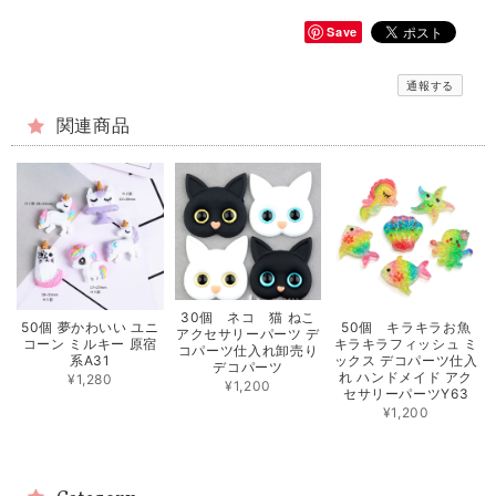
Save
通報する
関連商品
30個 ネコ 猫 ねこ
50個 夢かわいい ユニ
50個 キラキラお魚
アクセサリーパーツ デ
コーン ミルキー 原宿
キラキラフィッシュ ミ
コパーツ仕入れ卸売り
系A31
ックス デコパーツ仕入
デコパーツ
れ ハンドメイド アク
¥1,280
¥1,200
セサリーパーツY63
¥1,200