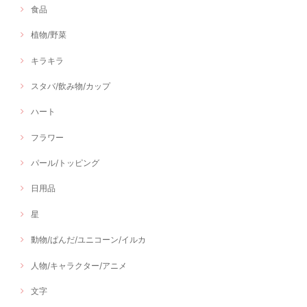
食品
植物/野菜
キラキラ
スタバ/飲み物/カップ
ハート
フラワー
パール/トッピング
日用品
星
動物/ぱんだ/ユニコーン/イルカ
人物/キャラクター/アニメ
文字