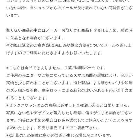
当ショップより発送のご案内(ご注文後1-2日以内に送ります)が届いて
いない場合、当ショップからのメールが受け取れていない可能性がござ
います。
取り扱い商品の中にはメーカーお取り寄せ商品も含まれるため、発送時
に欠品となる場合がございます。
その際は返金のご案内(返金先口座や返金方法)についてメールを差し上
げますのでご確認いただきますようお願いいたします。
※こちらは食品ではありません。手芸用樹脂パーツです。
ご使用のモニターやご覧になっているスマホ画面の環境により、色味が
実物と少し変わることがございます。海外製品により細かいバリや印刷
のズレ細かな不良、生産ロットによる細部の違いがあるものが若干含ま
れることもございます。
※ミックスやランダムの商品は必ずしも全種類が入るとは限りません。
写真にない色やデザインが混入したり種類に偏りが生じる場合がござい
ます。均等にお求めの場合は各色を選択してご購入いただくことをおす
すめいたします。卸売り販売ですのでご容赦下さい。
※g計量のため個数に多少の誤差が生じる場合がございます。