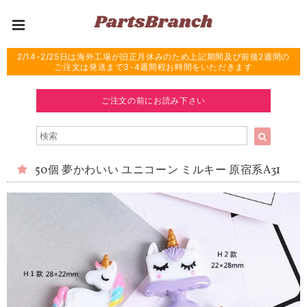
2/14-2/25日は海外工場が旧正月休みのため上記期間及び前後2週間の
ご注文は発送まで3-4週間程お時間をいただきます
ご注文の前にお読み下さい
50個 夢かわいい ユニコーン ミルキー 原宿系A31