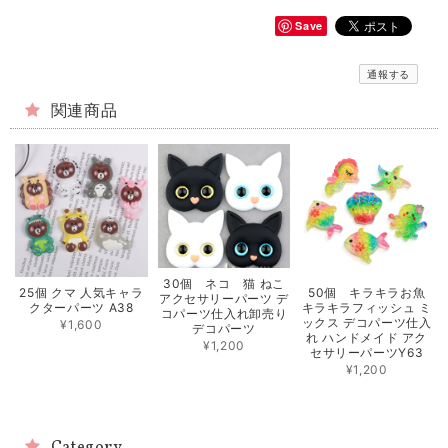
Save
通報する
関連商品
30個 ネコ 猫 ねこ
25個 クマ 人気キャラ
50個 キラキラお魚
アクセサリーパーツ デ
クターパーツ A38
キラキラフィッシュ ミ
コパーツ仕入れ卸売り
ックス デコパーツ仕入
¥1,600
デコパーツ
れ ハンドメイド アク
¥1,200
セサリーパーツY63
¥1,200
Category