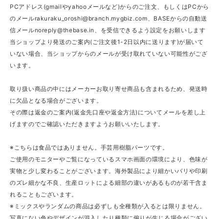
PCアドレス(gmailやyahooメールなど)からのご注文、もしくはPCから
のメール
rakuraku_oroshi@branch.mygbiz.com
、BASEからの自動送
信メール
noreply@thebase.in
、を受信できるよう設定をお願いします
当ショップより発送のご案内(ご注文後1-2日以内に送ります)が届いて
いない場合、当ショップからのメールが受け取れていない可能性がござ
います。
取り扱い商品の中にはメーカーお取り寄せ商品も含まれるため、発送時
に欠品となる場合がございます。
その際は返金のご案内(返金先口座や返金方法)についてメールを差し上
げますのでご確認いただきますようお願いいたします。
※こちらは食品ではありません。手芸用樹脂パーツです。
ご使用のモニターやご覧になっているスマホ画面の環境により、色味が
実物と少し変わることがございます。海外製品により細かいバリや印刷
のズレ細かな不良、生産ロットによる細部の違いがあるものが若干含ま
れることもございます。
※ミックスやランダムの商品は必ずしも全種類が入るとは限りません。
写真にない色やデザインが混入したり種類に偏りが生じる場合がござい