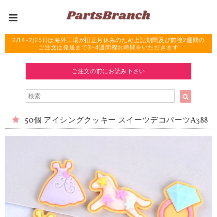
2/14-2/25日は海外工場が旧正月休みのため上記期間及び前後2週間の
ご注文は発送まで3-4週間程お時間をいただきます
ご注文の前にお読み下さい
50個 アイシングクッキー スイーツデコパーツA388