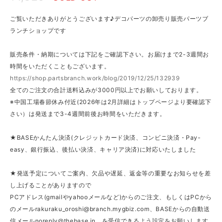
ご覧いただきありがとうございます♪デコパーツの卸売り販売パーツブ
ランチショップです
販売条件・納期については下記をご確認下さい。お届けまで2-3週間お
時間をいただくこともございます。
https://shop.partsbranch.work/blog/2019/12/25/132939
全てのご注文の合計送料込みが3000円以上でお願いしております。
※中国工場春節休み付近(2026年は2月詳細はトップページより要確認下
さい）は発送まで3-4週間前後お時間をいただきます。
★BASEかんたん決済(クレジットカード決済、コンビニ決済・Pay-
easy、銀行振込、後払い決済、キャリア決済)に対応いたしました
★発送予定についてご案内、欠品や遅延、返金等の重要なお知らせを差
し上げることがありますので
PCアドレス(gmailやyahooメールなど)からのご注文、もしくはPCから
のメール
rakuraku_oroshi@branch.mygbiz.com
、BASEからの自動送
信メール
noreply@thebase.in
、を受信できるよう設定をお願いします