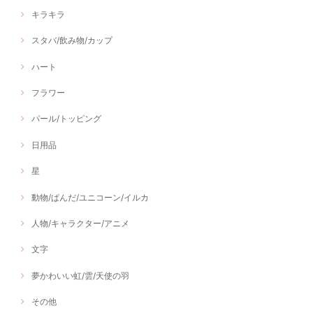
キラキラ
スタバ/飲み物/カップ
ハート
フラワー
パール/トッピング
日用品
星
動物/ぱんだ/ユニコーン/イルカ
人物/キャラクター/アニメ
文字
夢かわいい虹/雲/天使の羽
その他