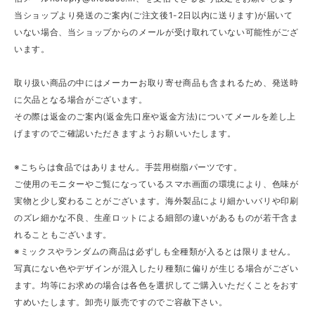
当ショップより発送のご案内(ご注文後1-2日以内に送ります)が届いて
いない場合、当ショップからのメールが受け取れていない可能性がござ
います。
取り扱い商品の中にはメーカーお取り寄せ商品も含まれるため、発送時
に欠品となる場合がございます。
その際は返金のご案内(返金先口座や返金方法)についてメールを差し上
げますのでご確認いただきますようお願いいたします。
※こちらは食品ではありません。手芸用樹脂パーツです。
ご使用のモニターやご覧になっているスマホ画面の環境により、色味が
実物と少し変わることがございます。海外製品により細かいバリや印刷
のズレ細かな不良、生産ロットによる細部の違いがあるものが若干含ま
れることもございます。
※ミックスやランダムの商品は必ずしも全種類が入るとは限りません。
写真にない色やデザインが混入したり種類に偏りが生じる場合がござい
ます。均等にお求めの場合は各色を選択してご購入いただくことをおす
すめいたします。卸売り販売ですのでご容赦下さい。