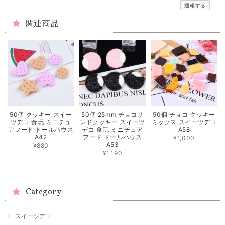
通報する
関連商品
50個 クッキー スイー
50個 25mm チョコサ
50個 チョコ クッキー
ツデコ 食玩 ミニチュ
ンドクッキー スイーツ
ミックス スイーツデコ
アフード ドールハウス
デコ 食玩 ミニチュア
A58
A42
フード ドールハウス
¥1,000
A53
¥880
¥1,190
Category
スイーツデコ