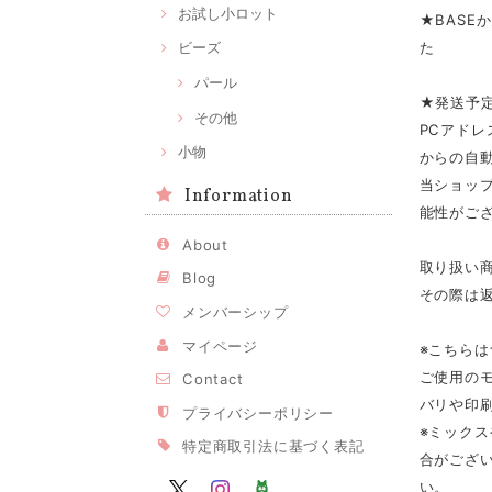
お試し小ロット
★BASE
た
ビーズ
パール
★発送予
その他
PCアドレ
小物
からの自
当ショップ
Information
能性がご
About
取り扱い
Blog
その際は
メンバーシップ
マイページ
※こちら
ご使用の
Contact
バリや印
プライバシーポリシー
※ミック
特定商取引法に基づく表記
合がござ
い。