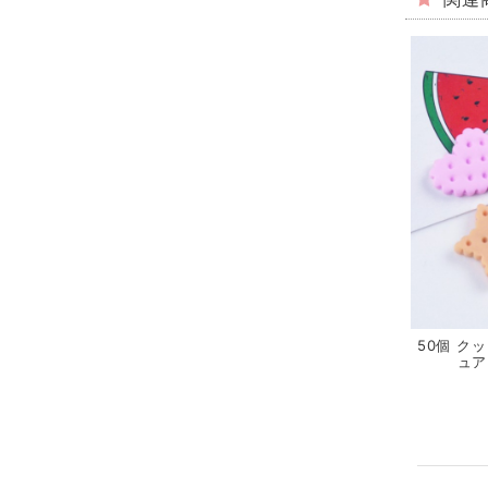
関連
50個 ク
ュア