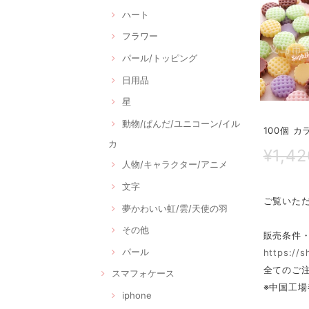
ハート
フラワー
パール/トッピング
日用品
星
動物/ぱんだ/ユニコーン/イル
100個 カ
カ
¥1,42
人物/キャラクター/アニメ
文字
ご覧いた
夢かわいい虹/雲/天使の羽
その他
販売条件
パール
https://
全てのご注
スマフォケース
※中国工場
iphone