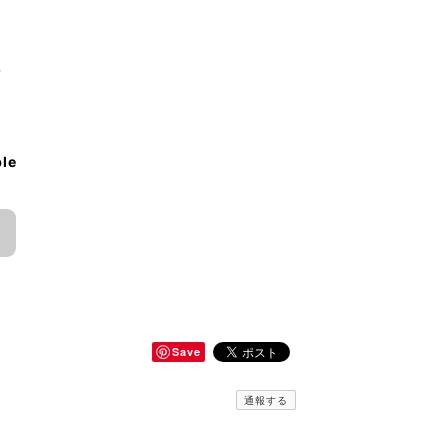
♪
ble
Save
通報する