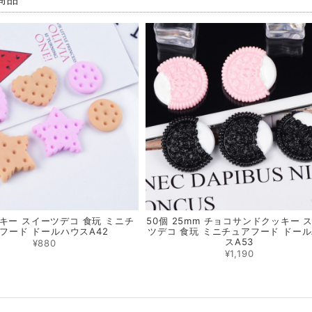
商品
ッキー スイーツデコ 食玩 ミニチ
50個 25mm チョコサンドクッキー 
フード ドールハウスA42
ツデコ 食玩 ミニチュアフード ドー
スA53
¥880
¥1,190