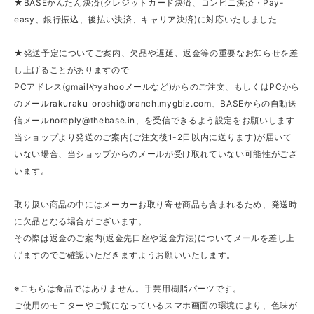
★BASEかんたん決済(クレジットカード決済、コンビニ決済・Pay-
easy、銀行振込、後払い決済、キャリア決済)に対応いたしました
★発送予定についてご案内、欠品や遅延、返金等の重要なお知らせを差
し上げることがありますので
PCアドレス(gmailやyahooメールなど)からのご注文、もしくはPCから
のメール
rakuraku_oroshi@branch.mygbiz.com
、BASEからの自動送
信メール
noreply@thebase.in
、を受信できるよう設定をお願いします
当ショップより発送のご案内(ご注文後1-2日以内に送ります)が届いて
いない場合、当ショップからのメールが受け取れていない可能性がござ
います。
取り扱い商品の中にはメーカーお取り寄せ商品も含まれるため、発送時
に欠品となる場合がございます。
その際は返金のご案内(返金先口座や返金方法)についてメールを差し上
げますのでご確認いただきますようお願いいたします。
※こちらは食品ではありません。手芸用樹脂パーツです。
ご使用のモニターやご覧になっているスマホ画面の環境により、色味が