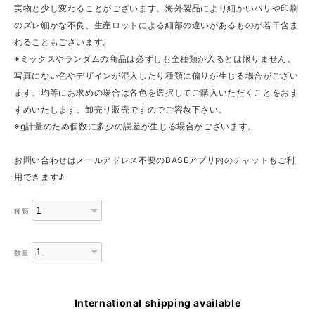
実物と少し変わることがございます。海外製品により細かいバリや印刷
のズレ細かな不良、生産ロットによる細部の違いがあるものが若干含ま
れることもございます。
※ミックスやランダムの商品は必ずしも全種類が入るとは限りません。
写真にない色やデザインが混入したり種類に偏りが生じる場合がござい
ます。均等にお求めの場合は各色を選択してご購入いただくことをおす
すめいたします。卸売り販売ですのでご容赦下さい。
※g計量のため個数に多少の誤差が生じる場合がございます。
お問い合わせはメールアドレス不要のBASEアプリ内のチャットもご利
用できます♪
種類
数量
International shipping available