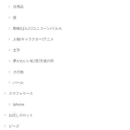
日用品
星
動物/ぱんだ/ユニコーン/イルカ
人物/キャラクター/アニメ
文字
夢かわいい虹/雲/天使の羽
その他
パール
スマフォケース
iphone
お試し小ロット
ビーズ