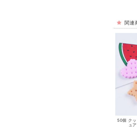
関連
50個 ク
ュア