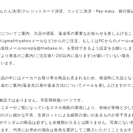
かんたん決済(クレジットカード決済、コンビニ決済・Pay-easy、銀
定についてご案内、欠品や遅延、返金等の重要なお知らせを差し上げるこ
ス(gmailやyahooメールなど)からのご注文、もしくはPCからのメール
r
動送信メール
noreply@thebase.in
、を受信できるよう設定をお願いしま
より発送のご案内(ご注文後1-2日以内に送ります)が届いていない場
ざいます。
商品の中にはメーカーお取り寄せ商品も含まれるため、発送時に欠品とな
返金のご案内(返金先口座や返金方法)についてメールを差し上げますので
は食品ではありません。手芸用樹脂パーツです。
モニターやご覧になっているスマホ画面の環境により、色味が実物と少し
刷のズレ細かな不良、生産ロットによる細部の違いがあるものが若干含ま
スやランダムの商品は必ずしも全種類が入るとは限りません。写真にない
います。均等にお求めの場合は各色を選択してご購入いただくことをおす