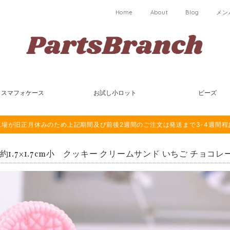
Home
About
Blog
メン
スマフォケース
お試し小ロット
ビーズ
は海外工場が旧正月休みのため上記期間及び前後2週間のご注文は発送まで3-4週間
 約1.7×1.7cm小 クッキー クリームサンド いちご チョコレー