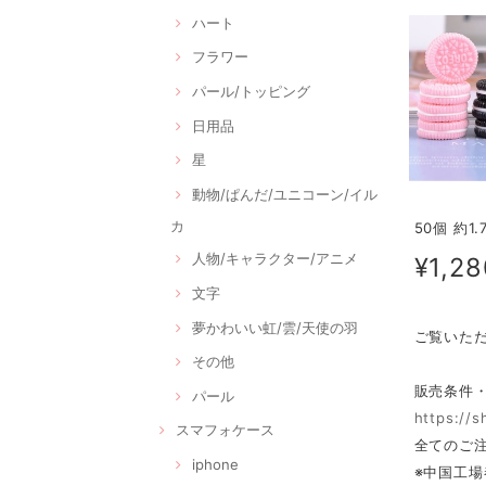
ハート
フラワー
パール/トッピング
日用品
星
動物/ぱんだ/ユニコーン/イル
カ
50個 約1
人物/キャラクター/アニメ
¥1,28
文字
夢かわいい虹/雲/天使の羽
ご覧いた
その他
販売条件
パール
https://
スマフォケース
全てのご注
iphone
※中国工場