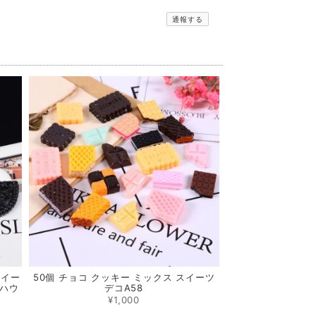
通報する
スイー
50個 チョコ クッキー ミックス スイーツ
ルハウ
デコA58
¥1,000