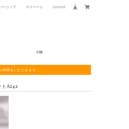
バーシップ
マイページ
Contact
小物
程お時間をいただきます
トA242