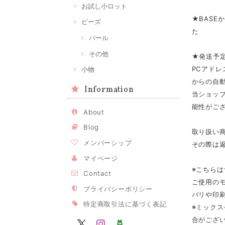
お試し小ロット
★BASE
ビーズ
た
パール
その他
★発送予
PCアドレ
小物
からの自
Information
当ショップ
能性がご
About
Blog
取り扱い
メンバーシップ
その際は
マイページ
※こちら
Contact
ご使用の
プライバシーポリシー
バリや印
特定商取引法に基づく表記
※ミック
合がござ