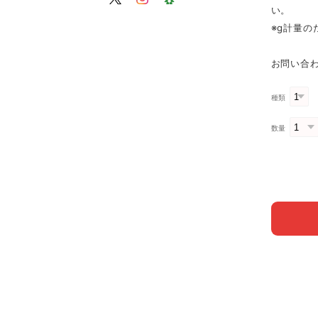
い。
※g計量
お問い合わ
種類
数量