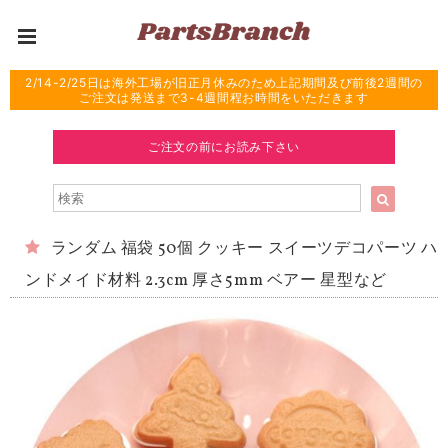
2/14-2/25日は海外工場が旧正月休みのため上記期間及び前後2週間の
ご注文は発送まで3-4週間程お時間をいただきます
ご注文の前にお読み下さい
ランダム 福袋 50個 クッキー スイーツデコパーツ ハ
ンドメイド材料 2.3cm 厚さ5mm ベアー 星型など