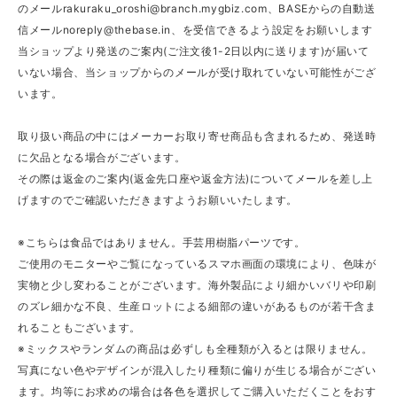
のメール
rakuraku_oroshi@branch.mygbiz.com
、BASEからの自動送
信メール
noreply@thebase.in
、を受信できるよう設定をお願いします
当ショップより発送のご案内(ご注文後1-2日以内に送ります)が届いて
いない場合、当ショップからのメールが受け取れていない可能性がござ
います。
取り扱い商品の中にはメーカーお取り寄せ商品も含まれるため、発送時
に欠品となる場合がございます。
その際は返金のご案内(返金先口座や返金方法)についてメールを差し上
げますのでご確認いただきますようお願いいたします。
※こちらは食品ではありません。手芸用樹脂パーツです。
ご使用のモニターやご覧になっているスマホ画面の環境により、色味が
実物と少し変わることがございます。海外製品により細かいバリや印刷
のズレ細かな不良、生産ロットによる細部の違いがあるものが若干含ま
れることもございます。
※ミックスやランダムの商品は必ずしも全種類が入るとは限りません。
写真にない色やデザインが混入したり種類に偏りが生じる場合がござい
ます。均等にお求めの場合は各色を選択してご購入いただくことをおす