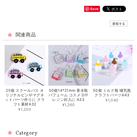
Save
通報する
関連商品
25個 スクールバス オ
50個14*21mm 香水瓶
50個 ミルク瓶 哺乳瓶
リジナルピンやマグネ
パフューム コスメ DIY
クラフトパーツA43
ットパーツ作りに クラ
レジン封入に A33
¥1,040
フト素材A32
¥1,260
¥1,200
Category