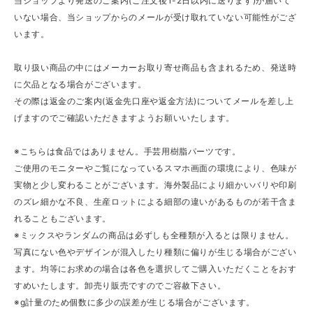
当ショップより発送のご案内(ご注文後1-2日以内に送ります)が届いて
いない場合、当ショップからのメールが受け取れていない可能性がござ
います。
取り扱い商品の中にはメーカーお取り寄せ商品も含まれるため、発送時
に欠品となる場合がございます。
その際は返金のご案内(返金先口座や返金方法)についてメールを差し上
げますのでご確認いただきますようお願いいたします。
※こちらは食品ではありません。手芸用樹脂パーツです。
ご使用のモニターやご覧になっているスマホ画面の環境により、色味が
実物と少し変わることがございます。海外製品により細かいバリや印刷
のズレ細かな不良、生産ロットによる細部の違いがあるものが若干含ま
れることもございます。
※ミックスやランダムの商品は必ずしも全種類が入るとは限りません。
写真にない色やデザインが混入したり種類に偏りが生じる場合がござい
ます。均等にお求めの場合は各色を選択してご購入いただくことをおす
すめいたします。卸売り販売ですのでご容赦下さい。
※g計量のため個数に多少の誤差が生じる場合がございます。