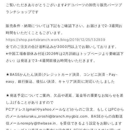
ご覧いただきありがとうございます♪デコパーツの卸売り販売パーツブ
ランチショップです
販売条件・納期については下記をご確認下さい。お届けまで2-3週間お
時間をいただくこともございます。
https://shop.partsbranch.work/blog/2019/12/25/132939
全てのご注文の合計送料込みが3000円以上でお願いしております。
※中国工場春節休み付近(2026年は2月詳細はトップページより要確認下
さい）は発送まで3-4週間前後お時間をいただきます。
★BASEかんたん決済(クレジットカード決済、コンビニ決済・Pay-
easy、銀行振込、後払い決済、キャリア決済)に対応いたしました
★発送予定についてご案内、欠品や遅延、返金等の重要なお知らせを差
し上げることがありますので
PCアドレス(gmailやyahooメールなど)からのご注文、もしくはPCから
のメール
rakuraku_oroshi@branch.mygbiz.com
、BASEからの自動送
信メール
noreply@thebase.in
、を受信できるよう設定をお願いします