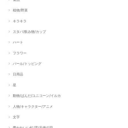
植物/野菜
キラキラ
スタバ/飲み物/カップ
ハート
フラワー
パール/トッピング
日用品
星
動物/ぱんだ/ユニコーン/イルカ
人物/キャラクター/アニメ
文字
夢かわいい虹/雲/天使の羽