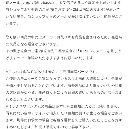
信メール
noreply@thebase.in
、を受信できるよう設定をお願いします
当ショップより発送のご案内(ご注文後1-2日以内に送ります)が届いて
いない場合、当ショップからのメールが受け取れていない可能性がござ
います。
取り扱い商品の中にはメーカーお取り寄せ商品も含まれるため、発送時
に欠品となる場合がございます。
その際は返金のご案内(返金先口座や返金方法)についてメールを差し上
げますのでご確認いただきますようお願いいたします。
※こちらは食品ではありません。手芸用樹脂パーツです。
ご使用のモニターやご覧になっているスマホ画面の環境により、色味が
実物と少し変わることがございます。海外製品により細かいバリや印刷
のズレ細かな不良、生産ロットによる細部の違いがあるものが若干含ま
れることもございます。
※ミックスやランダムの商品は必ずしも全種類が入るとは限りません。
写真にない色やデザインが混入したり種類に偏りが生じる場合がござい
ます。均等にお求めの場合は各色を選択してご購入いただくことをおす
すめいたします。卸売り販売ですのでご容赦下さい。