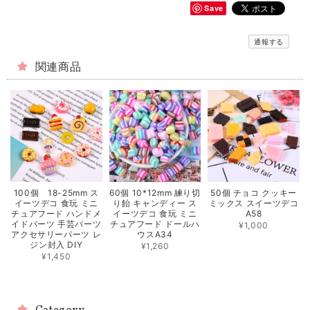
Save
通報する
関連商品
100個 18-25mm ス
60個 10*12mm 練り切
50個 チョコ クッキー
イーツデコ 食玩 ミニ
り飴 キャンディー ス
ミックス スイーツデコ
チュアフード ハンドメ
イーツデコ 食玩 ミニ
A58
イドパーツ 手芸パーツ
チュアフード ドールハ
¥1,000
アクセサリーパーツ レ
ウスA34
ジン封入 DIY
¥1,260
¥1,450