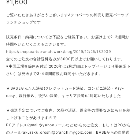
¥1,600
ご覧いただきありがとうございます♪デコパーツの卸売り販売パーツブ
ランチショップです
販売条件・納期については下記をご確認下さい。お届けまで2-3週間お
時間をいただくこともございます。
https://shop.partsbranch.work/blog/2019/12/25/132939
全てのご注文の合計送料込みが3000円以上でお願いしております。
※中国工場春節休み付近(2026年は2月詳細はトップページより要確認下
さい）は発送まで3-4週間前後お時間をいただきます。
★BASEかんたん決済(クレジットカード決済、コンビニ決済・Pay-
easy、銀行振込、後払い決済、キャリア決済)に対応いたしました
★発送予定についてご案内、欠品や遅延、返金等の重要なお知らせを差
し上げることがありますので
PCアドレス(gmailやyahooメールなど)からのご注文、もしくはPCから
のメール
rakuraku_oroshi@branch.mygbiz.com
、BASEからの自動送