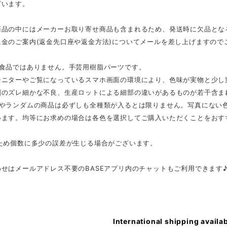
ざいます。
商品の中にはメーカーお取り寄せ商品も含まれるため、発送時に欠品とな
返金のご案内(返金先口座や返金方法)についてメールを差し上げますので
は食品ではありません。手芸用樹脂パーツです。
モニターやご覧になっているスマホ画面の環境により、色味が実物と少し
刷のズレ細かな不良、生産ロットによる細部の違いがあるものが若干含ま
スやランダムの商品は必ずしも全種類が入るとは限りません。写真にない
います。均等にお求めの場合は各色を選択してご購入いただくことをおす
のため個数に多少の誤差が生じる場合がございます。
せはメールアドレス不要のBASEアプリ内のチャットもご利用できます
International shipping availa