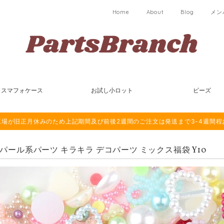
Home
About
Blog
メン
スマフォケース
お試し小ロット
ビーズ
は海外工場が旧正月休みのため上記期間及び前後2週間のご注文は発送まで3-4週間
g パール系パーツ キラキラ デコパーツ ミックス福袋 Y10