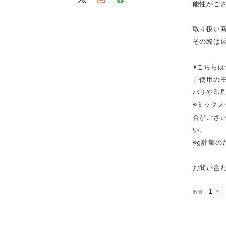
能性がご
取り扱い
その際は
※こちら
ご使用の
バリや印
※ミック
合がござ
い。
※g計量
お問い合わ
数量