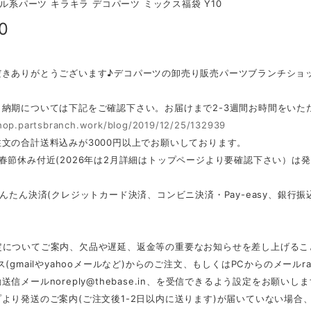
パール系パーツ キラキラ デコパーツ ミックス福袋 Y10
0
だきありがとうございます♪デコパーツの卸売り販売パーツブランチショ
・納期については下記をご確認下さい。お届けまで2-3週間お時間をいた
shop.partsbranch.work/blog/2019/12/25/132939
文の合計送料込みが3000円以上でお願いしております。
春節休み付近(2026年は2月詳細はトップページより要確認下さい）は
かんたん決済(クレジットカード決済、コンビニ決済・Pay-easy、銀
定についてご案内、欠品や遅延、返金等の重要なお知らせを差し上げるこ
ス(gmailやyahooメールなど)からのご注文、もしくはPCからのメール
r
動送信メール
noreply@thebase.in
、を受信できるよう設定をお願いしま
より発送のご案内(ご注文後1-2日以内に送ります)が届いていない場