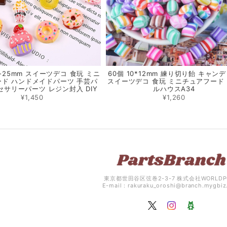
8-25mm スイーツデコ 食玩 ミニ
60個 10*12mm 練り切り飴 キャン
ド ハンドメイドパーツ 手芸パ
スイーツデコ 食玩 ミニチュアフード
セサリーパーツ レジン封入 DIY
ルハウスA34
¥1,450
¥1,260
東京都世田谷区弦巻2-3-7 株式会社WORLDP
E-mail：
rakuraku_oroshi@branch.mygbi