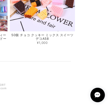
ディー
50個 チョコ クッキー ミックス スイーツ
 ドー
デコA58
¥1,000
ORT
z.com