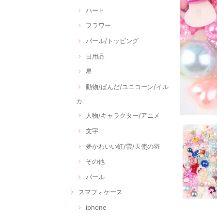
ハート
フラワー
パール/トッピング
日用品
星
動物/ぱんだ/ユニコーン/イル
カ
人物/キャラクター/アニメ
文字
夢かわいい虹/雲/天使の羽
その他
パール
スマフォケース
iphone