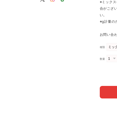
※ミック
合がござ
い。
※g計量
お問い合わ
種類
数量