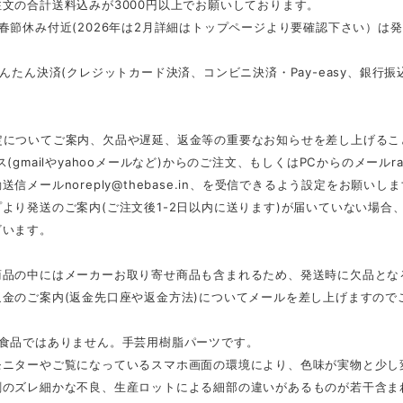
文の合計送料込みが3000円以上でお願いしております。
春節休み付近(2026年は2月詳細はトップページより要確認下さい）は
かんたん決済(クレジットカード決済、コンビニ決済・Pay-easy、銀
定についてご案内、欠品や遅延、返金等の重要なお知らせを差し上げるこ
ス(gmailやyahooメールなど)からのご注文、もしくはPCからのメール
r
動送信メール
noreply@thebase.in
、を受信できるよう設定をお願いしま
より発送のご案内(ご注文後1-2日以内に送ります)が届いていない場
ざいます。
商品の中にはメーカーお取り寄せ商品も含まれるため、発送時に欠品とな
返金のご案内(返金先口座や返金方法)についてメールを差し上げますので
は食品ではありません。手芸用樹脂パーツです。
モニターやご覧になっているスマホ画面の環境により、色味が実物と少し
刷のズレ細かな不良、生産ロットによる細部の違いがあるものが若干含ま