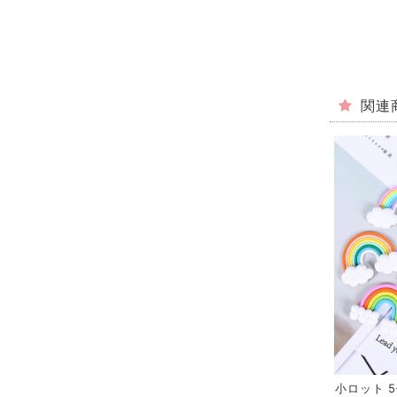
関連
小ロット 