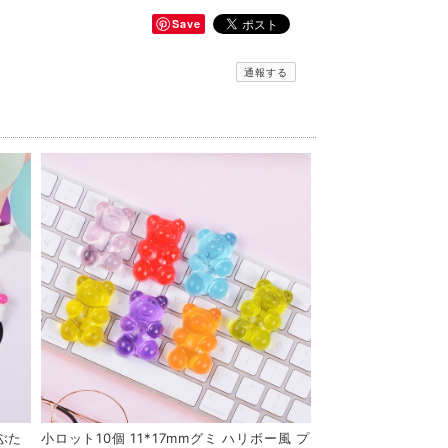
Save
通報する
こぶた
小ロット10個 11*17mmグミ ハリボー風 プ