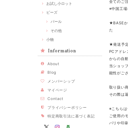
全てのご注
お試し小ロット
※中国工場
ビーズ
パール
★BASE
た
その他
小物
★発送予
Information
PCアドレ
からの自
About
当ショップ
Blog
能性がご
メンバーシップ
取り扱い
マイページ
その際は
Contact
プライバシーポリシー
※こちら
ご使用の
特定商取引法に基づく表記
バリや印