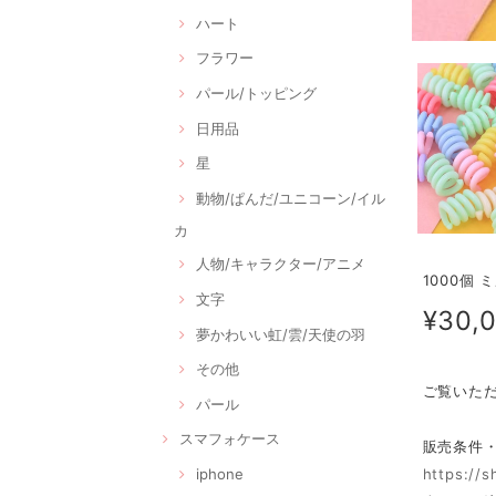
ハート
フラワー
パール/トッピング
日用品
星
動物/ぱんだ/ユニコーン/イル
カ
人物/キャラクター/アニメ
1000個
文字
¥30,
夢かわいい虹/雲/天使の羽
その他
ご覧いた
パール
スマフォケース
販売条件
iphone
https://