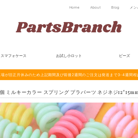
Home
About
Blog
メン
スマフォケース
お試し小ロット
ビーズ
は海外工場が旧正月休みのため上記期間及び前後2週間のご注文は発送まで3-4週間
0個 ミルキーカラー スプリング プラパーツ ネジネジ12*15m