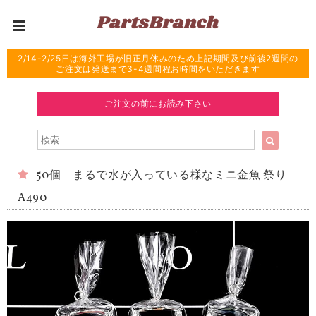
2/14-2/25日は海外工場が旧正月休みのため上記期間及び前後2週間の
ご注文は発送まで3-4週間程お時間をいただきます
ご注文の前にお読み下さい
50個 まるで水が入っている様なミニ金魚 祭り
A490