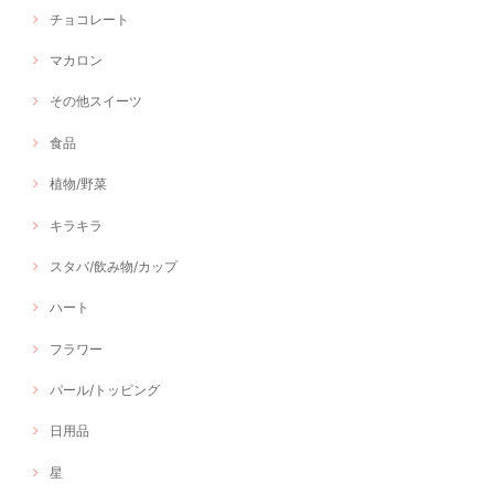
チョコレート
マカロン
その他スイーツ
食品
植物/野菜
キラキラ
スタバ/飲み物/カップ
ハート
フラワー
パール/トッピング
日用品
星