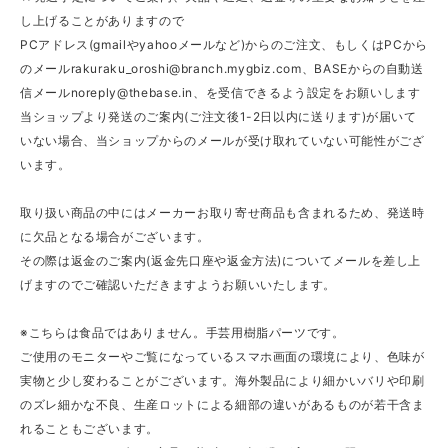
し上げることがありますので
PCアドレス(gmailやyahooメールなど)からのご注文、もしくはPCから
のメール
rakuraku_oroshi@branch.mygbiz.com
、BASEからの自動送
信メール
noreply@thebase.in
、を受信できるよう設定をお願いします
当ショップより発送のご案内(ご注文後1-2日以内に送ります)が届いて
いない場合、当ショップからのメールが受け取れていない可能性がござ
います。
取り扱い商品の中にはメーカーお取り寄せ商品も含まれるため、発送時
に欠品となる場合がございます。
その際は返金のご案内(返金先口座や返金方法)についてメールを差し上
げますのでご確認いただきますようお願いいたします。
※こちらは食品ではありません。手芸用樹脂パーツです。
ご使用のモニターやご覧になっているスマホ画面の環境により、色味が
実物と少し変わることがございます。海外製品により細かいバリや印刷
のズレ細かな不良、生産ロットによる細部の違いがあるものが若干含ま
れることもございます。