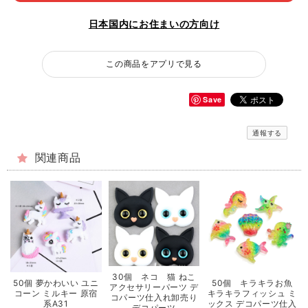
日本国内にお住まいの方向け
この商品をアプリで見る
Save
通報する
関連商品
30個 ネコ 猫 ねこ
50個 夢かわいい ユニ
50個 キラキラお魚
アクセサリーパーツ デ
コーン ミルキー 原宿
キラキラフィッシュ ミ
コパーツ仕入れ卸売り
系A31
ックス デコパーツ仕入
デコパーツ