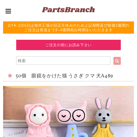
2/14-2/25日は海外工場が旧正月休みのため上記期間及び前後2週間の
ご注文は発送まで3-4週間程お時間をいただきます
ご注文の前にお読み下さい
50個 眼鏡をかけた猫 うさぎ クマ 犬A489