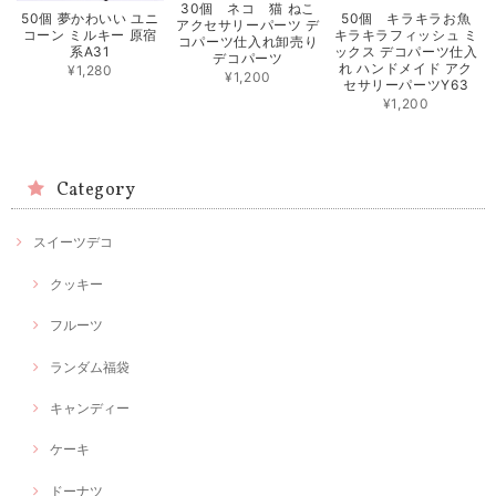
30個 ネコ 猫 ねこ
50個 夢かわいい ユニ
50個 キラキラお魚
アクセサリーパーツ デ
コーン ミルキー 原宿
キラキラフィッシュ ミ
コパーツ仕入れ卸売り
系A31
ックス デコパーツ仕入
デコパーツ
れ ハンドメイド アク
¥1,280
¥1,200
セサリーパーツY63
¥1,200
Category
スイーツデコ
クッキー
フルーツ
ランダム福袋
キャンディー
ケーキ
ドーナツ