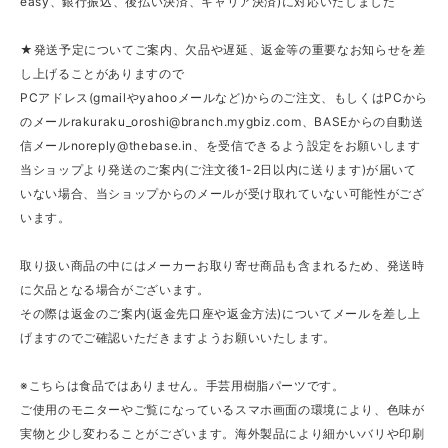
easy、銀行振込、後払い決済、キャリア決済)に対応いたしました
★発送予定についてご案内、欠品や遅延、返金等の重要なお知らせを差
し上げることがありますので
PCアドレス(gmailやyahooメールなど)からのご注文、もしくはPCから
のメール
rakuraku_oroshi@branch.mygbiz.com
、BASEからの自動送
信メール
noreply@thebase.in
、を受信できるよう設定をお願いします
当ショップより発送のご案内(ご注文後1-2日以内に送ります)が届いて
いない場合、当ショップからのメールが受け取れていない可能性がござ
います。
取り扱い商品の中にはメーカーお取り寄せ商品も含まれるため、発送時
に欠品となる場合がございます。
その際は返金のご案内(返金先口座や返金方法)についてメールを差し上
げますのでご確認いただきますようお願いいたします。
※こちらは食品ではありません。手芸用樹脂パーツです。
ご使用のモニターやご覧になっているスマホ画面の環境により、色味が
実物と少し変わることがございます。海外製品により細かいバリや印刷