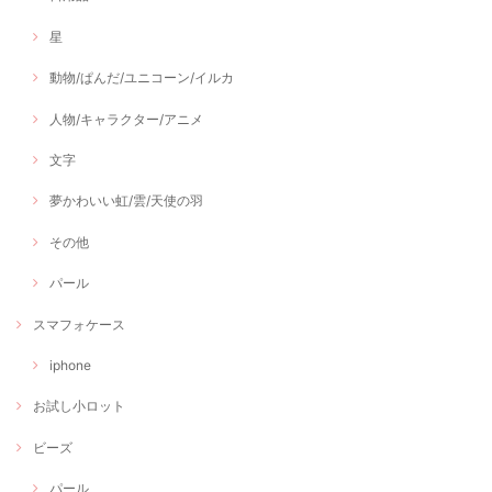
星
動物/ぱんだ/ユニコーン/イルカ
人物/キャラクター/アニメ
文字
夢かわいい虹/雲/天使の羽
その他
パール
スマフォケース
iphone
お試し小ロット
ビーズ
パール