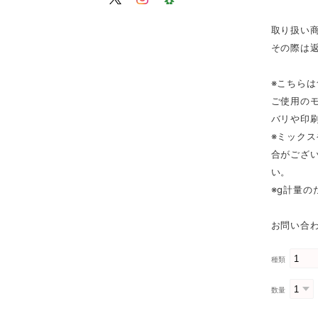
取り扱い
その際は
※こちら
ご使用の
バリや印
※ミック
合がござ
い。
※g計量
お問い合わ
種類
数量