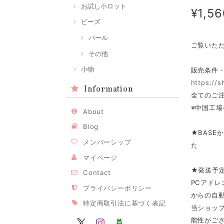
お試し小ロット
¥1,56
ビーズ
パール
ご覧いた
その他
小物
販売条件
https://
Information
全てのご注
※中国工場
About
Blog
★BASE
メンバーシップ
た
マイページ
★発送予
Contact
PCアドレ
プライバシーポリシー
からの自
特定商取引法に基づく表記
当ショップ
能性がご