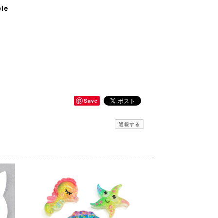
ble
Save
通報する