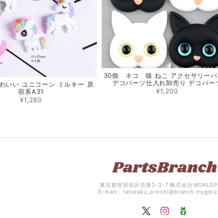
30個 ネコ 猫 ねこ アクセサリー
デコパーツ仕入れ卸売り デコパー
かわいい ユニコーン ミルキー 原
¥1,200
宿系A31
¥1,280
東京都世田谷区弦巻2-3-7 株式会社WORLDP
E-mail：
rakuraku_oroshi@branch.mygbi