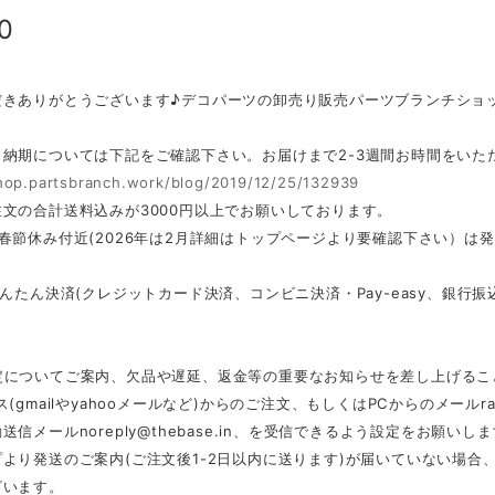
0
だきありがとうございます♪デコパーツの卸売り販売パーツブランチショ
・納期については下記をご確認下さい。お届けまで2-3週間お時間をいた
shop.partsbranch.work/blog/2019/12/25/132939
文の合計送料込みが3000円以上でお願いしております。
春節休み付近(2026年は2月詳細はトップページより要確認下さい）は
かんたん決済(クレジットカード決済、コンビニ決済・Pay-easy、銀
定についてご案内、欠品や遅延、返金等の重要なお知らせを差し上げるこ
ス(gmailやyahooメールなど)からのご注文、もしくはPCからのメール
r
動送信メール
noreply@thebase.in
、を受信できるよう設定をお願いしま
より発送のご案内(ご注文後1-2日以内に送ります)が届いていない場
ざいます。