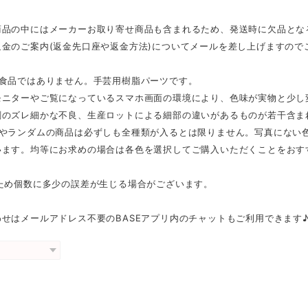
商品の中にはメーカーお取り寄せ商品も含まれるため、発送時に欠品とな
返金のご案内(返金先口座や返金方法)についてメールを差し上げますので
は食品ではありません。手芸用樹脂パーツです。
モニターやご覧になっているスマホ画面の環境により、色味が実物と少し
刷のズレ細かな不良、生産ロットによる細部の違いがあるものが若干含ま
スやランダムの商品は必ずしも全種類が入るとは限りません。写真にない
います。均等にお求めの場合は各色を選択してご購入いただくことをおす
のため個数に多少の誤差が生じる場合がございます。
せはメールアドレス不要のBASEアプリ内のチャットもご利用できます