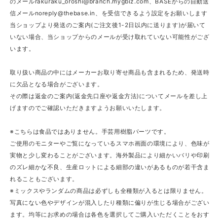
のメール
rakuraku_oroshi@branch.mygbiz.com
、BASEからの自動送
信メール
noreply@thebase.in
、を受信できるよう設定をお願いします
当ショップより発送のご案内(ご注文後1-2日以内に送ります)が届いて
いない場合、当ショップからのメールが受け取れていない可能性がござ
います。
取り扱い商品の中にはメーカーお取り寄せ商品も含まれるため、発送時
に欠品となる場合がございます。
その際は返金のご案内(返金先口座や返金方法)についてメールを差し上
げますのでご確認いただきますようお願いいたします。
※こちらは食品ではありません。手芸用樹脂パーツです。
ご使用のモニターやご覧になっているスマホ画面の環境により、色味が
実物と少し変わることがございます。海外製品により細かいバリや印刷
のズレ細かな不良、生産ロットによる細部の違いがあるものが若干含ま
れることもございます。
※ミックスやランダムの商品は必ずしも全種類が入るとは限りません。
写真にない色やデザインが混入したり種類に偏りが生じる場合がござい
ます。均等にお求めの場合は各色を選択してご購入いただくことをおす