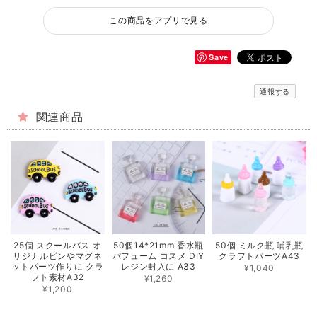
この商品をアプリで見る
Save
通報する
関連商品
25個 スクールバス オ
50個14*21mm 香水瓶
50個 ミルク瓶 哺乳瓶
リジナルピンやマグネ
パフューム コスメ DIY
クラフトパーツA43
ットパーツ作りに クラ
レジン封入に A33
¥1,040
フト素材A32
¥1,260
¥1,200