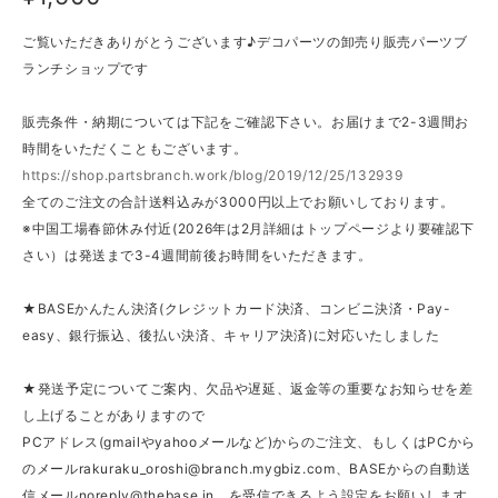
ご覧いただきありがとうございます♪デコパーツの卸売り販売パーツブ
ランチショップです
販売条件・納期については下記をご確認下さい。お届けまで2-3週間お
時間をいただくこともございます。
https://shop.partsbranch.work/blog/2019/12/25/132939
全てのご注文の合計送料込みが3000円以上でお願いしております。
※中国工場春節休み付近(2026年は2月詳細はトップページより要確認下
さい）は発送まで3-4週間前後お時間をいただきます。
★BASEかんたん決済(クレジットカード決済、コンビニ決済・Pay-
easy、銀行振込、後払い決済、キャリア決済)に対応いたしました
★発送予定についてご案内、欠品や遅延、返金等の重要なお知らせを差
し上げることがありますので
PCアドレス(gmailやyahooメールなど)からのご注文、もしくはPCから
のメール
rakuraku_oroshi@branch.mygbiz.com
、BASEからの自動送
信メール
noreply@thebase.in
、を受信できるよう設定をお願いします