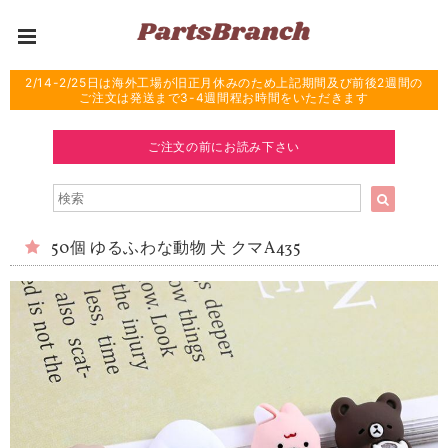
2/14-2/25日は海外工場が旧正月休みのため上記期間及び前後2週間の
ご注文は発送まで3-4週間程お時間をいただきます
ご注文の前にお読み下さい
50個 ゆるふわな動物 犬 クマA435