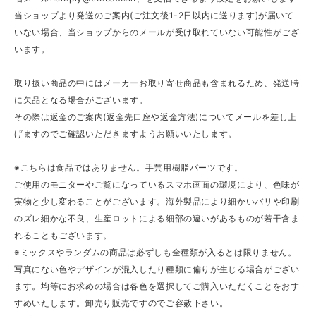
当ショップより発送のご案内(ご注文後1-2日以内に送ります)が届いて
いない場合、当ショップからのメールが受け取れていない可能性がござ
います。
取り扱い商品の中にはメーカーお取り寄せ商品も含まれるため、発送時
に欠品となる場合がございます。
その際は返金のご案内(返金先口座や返金方法)についてメールを差し上
げますのでご確認いただきますようお願いいたします。
※こちらは食品ではありません。手芸用樹脂パーツです。
ご使用のモニターやご覧になっているスマホ画面の環境により、色味が
実物と少し変わることがございます。海外製品により細かいバリや印刷
のズレ細かな不良、生産ロットによる細部の違いがあるものが若干含ま
れることもございます。
※ミックスやランダムの商品は必ずしも全種類が入るとは限りません。
写真にない色やデザインが混入したり種類に偏りが生じる場合がござい
ます。均等にお求めの場合は各色を選択してご購入いただくことをおす
すめいたします。卸売り販売ですのでご容赦下さい。