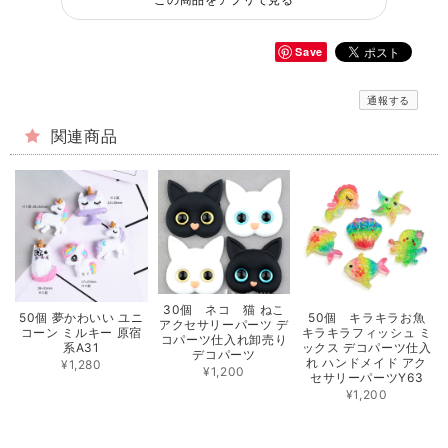
Save
通報する
関連商品
30個 ネコ 猫 ねこ
50個 夢かわいい ユニ
50個 キラキラお魚
アクセサリーパーツ デ
コーン ミルキー 原宿
キラキラフィッシュ ミ
コパーツ仕入れ卸売り
系A31
ックス デコパーツ仕入
デコパーツ
れ ハンドメイド アク
¥1,280
¥1,200
セサリーパーツY63
¥1,200