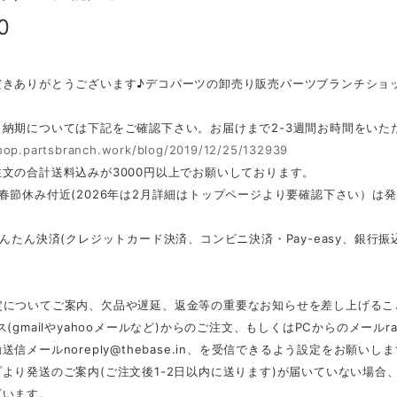
0
だきありがとうございます♪デコパーツの卸売り販売パーツブランチショ
・納期については下記をご確認下さい。お届けまで2-3週間お時間をいた
shop.partsbranch.work/blog/2019/12/25/132939
文の合計送料込みが3000円以上でお願いしております。
春節休み付近(2026年は2月詳細はトップページより要確認下さい）は
かんたん決済(クレジットカード決済、コンビニ決済・Pay-easy、銀
定についてご案内、欠品や遅延、返金等の重要なお知らせを差し上げるこ
ス(gmailやyahooメールなど)からのご注文、もしくはPCからのメール
r
動送信メール
noreply@thebase.in
、を受信できるよう設定をお願いしま
より発送のご案内(ご注文後1-2日以内に送ります)が届いていない場
ざいます。