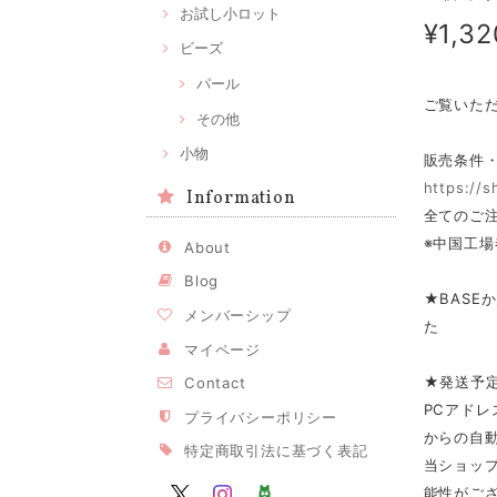
お試し小ロット
¥1,32
ビーズ
パール
ご覧いた
その他
小物
販売条件
https://
Information
全てのご注
※中国工場
About
Blog
★BASE
メンバーシップ
た
マイページ
★発送予
Contact
PCアドレ
プライバシーポリシー
からの自
特定商取引法に基づく表記
当ショップ
能性がご