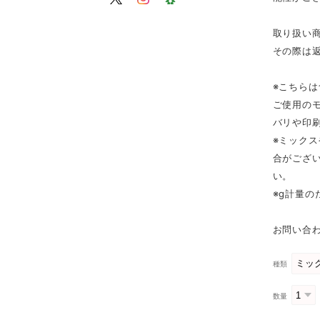
取り扱い
その際は
※こちら
ご使用の
バリや印
※ミック
合がござ
い。
※g計量
お問い合わ
種類
数量