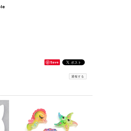
ble
Save
通報する