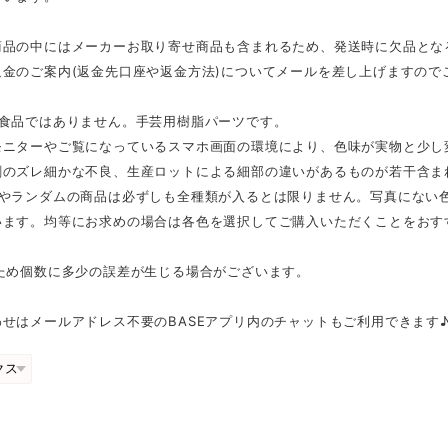
商品の中にはメーカーお取り寄せ商品も含まれるため、発送時に欠品とな
返金のご案内(返金先口座や返金方法)についてメールを差し上げますので
は食品ではありません。手芸用樹脂パーツです。
モニターやご覧になっているスマホ画面の環境により、色味が実物と少し
刷のズレ細かな不良、生産ロットによる細部の違いがあるものが若干含ま
スやランダムの商品は必ずしも全種類が入るとは限りません。写真にない
います。均等にお求めの場合は各色を選択してご購入いただくことをおす
のため個数に多少の誤差が生じる場合がございます。
せはメールアドレス不要のBASEアプリ内のチャットもご利用できます