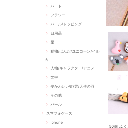
ハート
フラワー
パール/トッピング
日用品
星
動物/ぱんだ/ユニコーン/イル
カ
人物/キャラクター/アニメ
文字
夢かわいい虹/雲/天使の羽
その他
パール
スマフォケース
iphone
50個 ふ