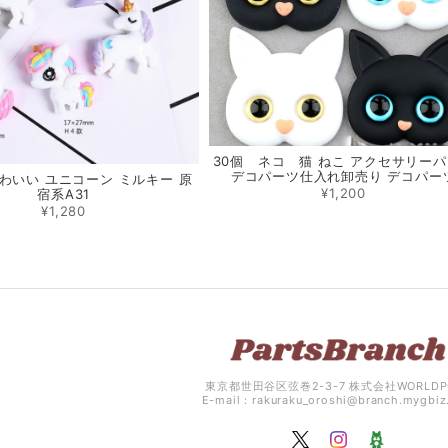
30個 ネコ 猫 ねこ アクセサリー
デコパーツ仕入れ卸売り デコパー
かわいい ユニコーン ミルキー 原
¥1,200
宿系A31
¥1,280
東京都世田谷区弦巻2-3-7 株式会社WORLDP
E-mail：
rakuraku_oroshi@branch.mygbi