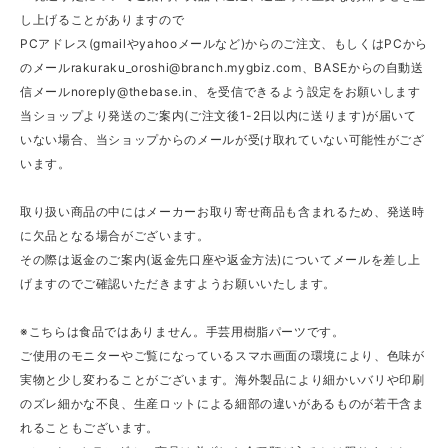
し上げることがありますので
PCアドレス(gmailやyahooメールなど)からのご注文、もしくはPCから
のメール
rakuraku_oroshi@branch.mygbiz.com
、BASEからの自動送
信メール
noreply@thebase.in
、を受信できるよう設定をお願いします
当ショップより発送のご案内(ご注文後1-2日以内に送ります)が届いて
いない場合、当ショップからのメールが受け取れていない可能性がござ
います。
取り扱い商品の中にはメーカーお取り寄せ商品も含まれるため、発送時
に欠品となる場合がございます。
その際は返金のご案内(返金先口座や返金方法)についてメールを差し上
げますのでご確認いただきますようお願いいたします。
※こちらは食品ではありません。手芸用樹脂パーツです。
ご使用のモニターやご覧になっているスマホ画面の環境により、色味が
実物と少し変わることがございます。海外製品により細かいバリや印刷
のズレ細かな不良、生産ロットによる細部の違いがあるものが若干含ま
れることもございます。