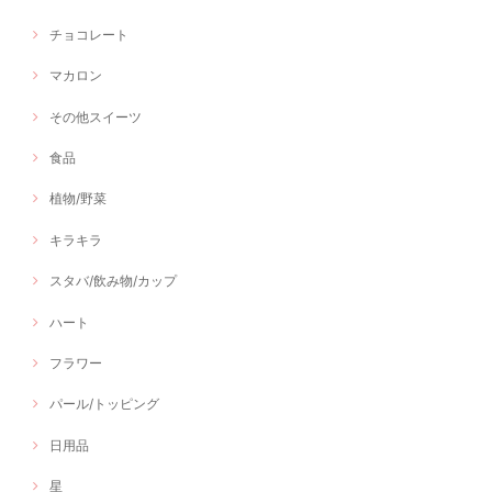
チョコレート
マカロン
その他スイーツ
食品
植物/野菜
キラキラ
スタバ/飲み物/カップ
ハート
フラワー
パール/トッピング
日用品
星