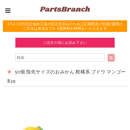
2/14-2/25日は海外工場が旧正月休みのため上記期間及び前後2週間の
ご注文は発送まで3-4週間程お時間をいただきます
ご注文の前にお読み下さい
50個 指先サイズのおみかん 柑橘系 ブドウ マンゴー
B29