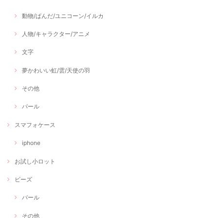
動物/ぱんだ/ユニコーン/イルカ
人物/キャラクター/アニメ
文字
夢かわいい虹/雲/天使の羽
その他
パール
スマフォケース
iphone
お試し小ロット
ビーズ
パール
その他