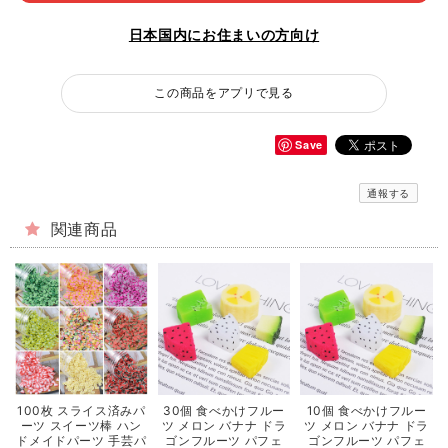
日本国内にお住まいの方向け
この商品をアプリで見る
Save
通報する
関連商品
100枚 スライス済みパ
30個 食べかけフルー
10個 食べかけフルー
ーツ スイーツ棒 ハン
ツ メロン バナナ ドラ
ツ メロン バナナ ドラ
ドメイドパーツ 手芸パ
ゴンフルーツ パフェ
ゴンフルーツ パフェ