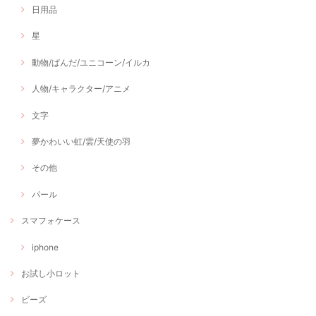
日用品
星
動物/ぱんだ/ユニコーン/イルカ
人物/キャラクター/アニメ
文字
夢かわいい虹/雲/天使の羽
その他
パール
スマフォケース
iphone
お試し小ロット
ビーズ