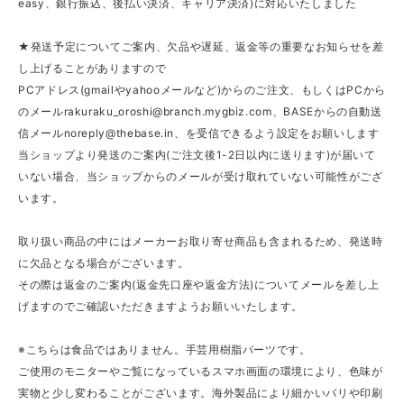
easy、銀行振込、後払い決済、キャリア決済)に対応いたしました
★発送予定についてご案内、欠品や遅延、返金等の重要なお知らせを差
し上げることがありますので
PCアドレス(gmailやyahooメールなど)からのご注文、もしくはPCから
のメール
rakuraku_oroshi@branch.mygbiz.com
、BASEからの自動送
信メール
noreply@thebase.in
、を受信できるよう設定をお願いします
当ショップより発送のご案内(ご注文後1-2日以内に送ります)が届いて
いない場合、当ショップからのメールが受け取れていない可能性がござ
います。
取り扱い商品の中にはメーカーお取り寄せ商品も含まれるため、発送時
に欠品となる場合がございます。
その際は返金のご案内(返金先口座や返金方法)についてメールを差し上
げますのでご確認いただきますようお願いいたします。
※こちらは食品ではありません。手芸用樹脂パーツです。
ご使用のモニターやご覧になっているスマホ画面の環境により、色味が
実物と少し変わることがございます。海外製品により細かいバリや印刷