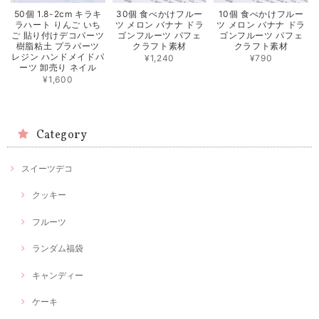
50個 1.8-2cm キラキ
30個 食べかけフルー
10個 食べかけフルー
ラハート りんご いち
ツ メロン バナナ ドラ
ツ メロン バナナ ドラ
ご 貼り付けデコパーツ
ゴンフルーツ パフェ
ゴンフルーツ パフェ
樹脂粘土 プラパーツ
クラフト素材
クラフト素材
レジン ハンドメイドパ
¥1,240
¥790
ーツ 卸売り ネイル
¥1,600
Category
スイーツデコ
クッキー
フルーツ
ランダム福袋
キャンディー
ケーキ