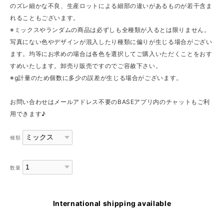
のズレ細かな不良、生産ロットによる細部の違いがあるものが若干含ま
れることもございます。
※ミックスやランダムの商品は必ずしも全種類が入るとは限りません。
写真にない色やデザインが混入したり種類に偏りが生じる場合がござい
ます。均等にお求めの場合は各色を選択してご購入いただくことをおす
すめいたします。卸売り販売ですのでご容赦下さい。
※g計量のため個数に多少の誤差が生じる場合がございます。
お問い合わせはメールアドレス不要のBASEアプリ内のチャットもご利
用できます♪
種類
数量
International shipping available