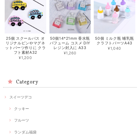
25個 スクールバス オ
50個14*21mm 香水瓶
50個 ミルク瓶 哺乳瓶
リジナルピンやマグネ
パフューム コスメ DIY
クラフトパーツA43
ットパーツ作りに クラ
レジン封入に A33
¥1,040
フト素材A32
¥1,260
¥1,200
Category
スイーツデコ
クッキー
フルーツ
ランダム福袋