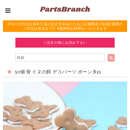
2/14-2/25日は海外工場が旧正月休みのため上記期間及び前後2週間の
ご注文は発送まで3-4週間程お時間をいただきます
ご注文の前にお読み下さい
50個 骨 イヌの餌 デコパーツ ボーン B22