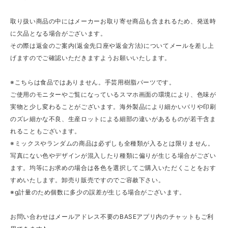
取り扱い商品の中にはメーカーお取り寄せ商品も含まれるため、発送時
に欠品となる場合がございます。
その際は返金のご案内(返金先口座や返金方法)についてメールを差し上
げますのでご確認いただきますようお願いいたします。
※こちらは食品ではありません。手芸用樹脂パーツです。
ご使用のモニターやご覧になっているスマホ画面の環境により、色味が
実物と少し変わることがございます。海外製品により細かいバリや印刷
のズレ細かな不良、生産ロットによる細部の違いがあるものが若干含ま
れることもございます。
※ミックスやランダムの商品は必ずしも全種類が入るとは限りません。
写真にない色やデザインが混入したり種類に偏りが生じる場合がござい
ます。均等にお求めの場合は各色を選択してご購入いただくことをおす
すめいたします。卸売り販売ですのでご容赦下さい。
※g計量のため個数に多少の誤差が生じる場合がございます。
お問い合わせはメールアドレス不要のBASEアプリ内のチャットもご利