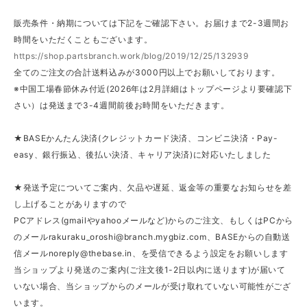
販売条件・納期については下記をご確認下さい。お届けまで2-3週間お
時間をいただくこともございます。
https://shop.partsbranch.work/blog/2019/12/25/132939
全てのご注文の合計送料込みが3000円以上でお願いしております。
※中国工場春節休み付近(2026年は2月詳細はトップページより要確認下
さい）は発送まで3-4週間前後お時間をいただきます。
★BASEかんたん決済(クレジットカード決済、コンビニ決済・Pay-
easy、銀行振込、後払い決済、キャリア決済)に対応いたしました
★発送予定についてご案内、欠品や遅延、返金等の重要なお知らせを差
し上げることがありますので
PCアドレス(gmailやyahooメールなど)からのご注文、もしくはPCから
のメール
rakuraku_oroshi@branch.mygbiz.com
、BASEからの自動送
信メール
noreply@thebase.in
、を受信できるよう設定をお願いします
当ショップより発送のご案内(ご注文後1-2日以内に送ります)が届いて
いない場合、当ショップからのメールが受け取れていない可能性がござ
います。