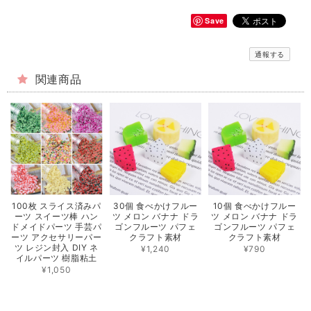
Save
通報する
関連商品
100枚 スライス済みパ
30個 食べかけフルー
10個 食べかけフルー
ーツ スイーツ棒 ハン
ツ メロン バナナ ドラ
ツ メロン バナナ ドラ
ドメイドパーツ 手芸パ
ゴンフルーツ パフェ
ゴンフルーツ パフェ
ーツ アクセサリーパー
クラフト素材
クラフト素材
ツ レジン封入 DIY ネ
¥1,240
¥790
イルパーツ 樹脂粘土
¥1,050