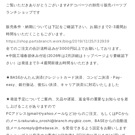
ご覧いただきありがとうございます♪デコパーツの卸売り販売パーツブ
ランチショップです
販売条件・納期については下記をご確認下さい。お届けまで2-3週間お
時間をいただくこともございます。
https://shop.partsbranch.work/blog/2019/12/25/132939
全てのご注文の合計送料込みが3000円以上でお願いしております。
※中国工場春節休み付近(2026年は2月詳細はトップページより要確認下
さい）は発送まで3-4週間前後お時間をいただきます。
★BASEかんたん決済(クレジットカード決済、コンビニ決済・Pay-
easy、銀行振込、後払い決済、キャリア決済)に対応いたしました
★発送予定についてご案内、欠品や遅延、返金等の重要なお知らせを差
し上げることがありますので
PCアドレス(gmailやyahooメールなど)からのご注文、もしくはPCから
のメール
rakuraku_oroshi@branch.mygbiz.com
、BASEからの自動送
信メール
noreply@thebase.in
、を受信できるよう設定をお願いします