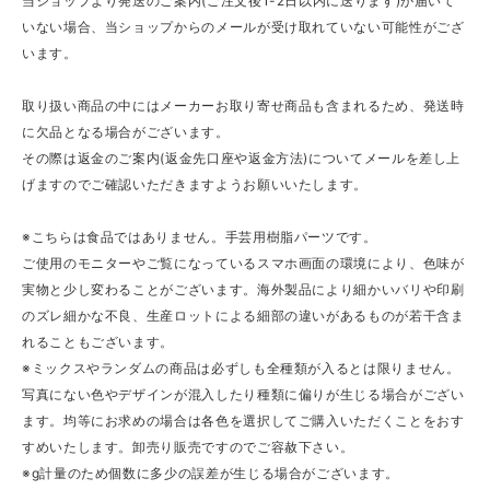
当ショップより発送のご案内(ご注文後1-2日以内に送ります)が届いて
いない場合、当ショップからのメールが受け取れていない可能性がござ
います。
取り扱い商品の中にはメーカーお取り寄せ商品も含まれるため、発送時
に欠品となる場合がございます。
その際は返金のご案内(返金先口座や返金方法)についてメールを差し上
げますのでご確認いただきますようお願いいたします。
※こちらは食品ではありません。手芸用樹脂パーツです。
ご使用のモニターやご覧になっているスマホ画面の環境により、色味が
実物と少し変わることがございます。海外製品により細かいバリや印刷
のズレ細かな不良、生産ロットによる細部の違いがあるものが若干含ま
れることもございます。
※ミックスやランダムの商品は必ずしも全種類が入るとは限りません。
写真にない色やデザインが混入したり種類に偏りが生じる場合がござい
ます。均等にお求めの場合は各色を選択してご購入いただくことをおす
すめいたします。卸売り販売ですのでご容赦下さい。
※g計量のため個数に多少の誤差が生じる場合がございます。