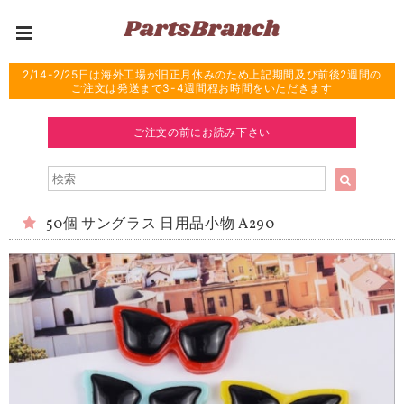
2/14-2/25日は海外工場が旧正月休みのため上記期間及び前後2週間の
ご注文は発送まで3-4週間程お時間をいただきます
ご注文の前にお読み下さい
50個 サングラス 日用品小物 A290