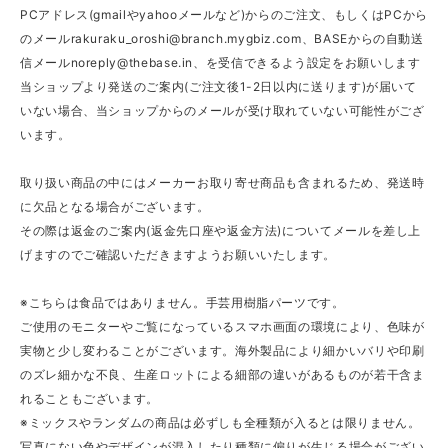
PCアドレス(gmailやyahooメールなど)からのご注文、もしくはPCから
のメール
rakuraku_oroshi@branch.mygbiz.com
、BASEからの自動送
信メール
noreply@thebase.in
、を受信できるよう設定をお願いします
当ショップより発送のご案内(ご注文後1-2日以内に送ります)が届いて
いない場合、当ショップからのメールが受け取れていない可能性がござ
います。
取り扱い商品の中にはメーカーお取り寄せ商品も含まれるため、発送時
に欠品となる場合がございます。
その際は返金のご案内(返金先口座や返金方法)についてメールを差し上
げますのでご確認いただきますようお願いいたします。
※こちらは食品ではありません。手芸用樹脂パーツです。
ご使用のモニターやご覧になっているスマホ画面の環境により、色味が
実物と少し変わることがございます。海外製品により細かいバリや印刷
のズレ細かな不良、生産ロットによる細部の違いがあるものが若干含ま
れることもございます。
※ミックスやランダムの商品は必ずしも全種類が入るとは限りません。
写真にない色やデザインが混入したり種類に偏りが生じる場合がござい