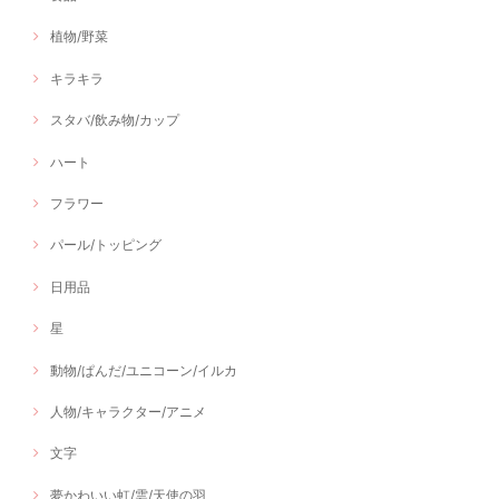
植物/野菜
キラキラ
スタバ/飲み物/カップ
ハート
フラワー
パール/トッピング
日用品
星
動物/ぱんだ/ユニコーン/イルカ
人物/キャラクター/アニメ
文字
夢かわいい虹/雲/天使の羽