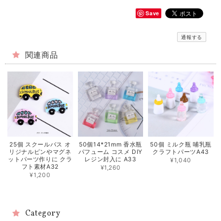
Save
通報する
関連商品
25個 スクールバス オ
50個14*21mm 香水瓶
50個 ミルク瓶 哺乳瓶
リジナルピンやマグネ
パフューム コスメ DIY
クラフトパーツA43
ットパーツ作りに クラ
レジン封入に A33
¥1,040
フト素材A32
¥1,260
¥1,200
Category