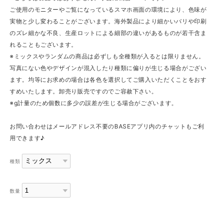
ご使用のモニターやご覧になっているスマホ画面の環境により、色味が
実物と少し変わることがございます。海外製品により細かいバリや印刷
のズレ細かな不良、生産ロットによる細部の違いがあるものが若干含ま
れることもございます。
※ミックスやランダムの商品は必ずしも全種類が入るとは限りません。
写真にない色やデザインが混入したり種類に偏りが生じる場合がござい
ます。均等にお求めの場合は各色を選択してご購入いただくことをおす
すめいたします。卸売り販売ですのでご容赦下さい。
※g計量のため個数に多少の誤差が生じる場合がございます。
お問い合わせはメールアドレス不要のBASEアプリ内のチャットもご利
用できます♪
種類
数量