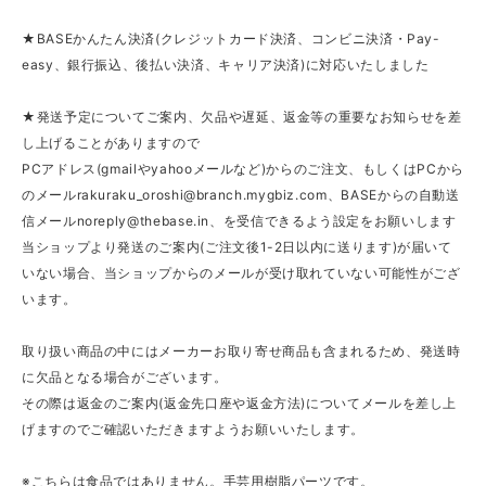
★BASEかんたん決済(クレジットカード決済、コンビニ決済・Pay-
easy、銀行振込、後払い決済、キャリア決済)に対応いたしました
★発送予定についてご案内、欠品や遅延、返金等の重要なお知らせを差
し上げることがありますので
PCアドレス(gmailやyahooメールなど)からのご注文、もしくはPCから
のメール
rakuraku_oroshi@branch.mygbiz.com
、BASEからの自動送
信メール
noreply@thebase.in
、を受信できるよう設定をお願いします
当ショップより発送のご案内(ご注文後1-2日以内に送ります)が届いて
いない場合、当ショップからのメールが受け取れていない可能性がござ
います。
取り扱い商品の中にはメーカーお取り寄せ商品も含まれるため、発送時
に欠品となる場合がございます。
その際は返金のご案内(返金先口座や返金方法)についてメールを差し上
げますのでご確認いただきますようお願いいたします。
※こちらは食品ではありません。手芸用樹脂パーツです。