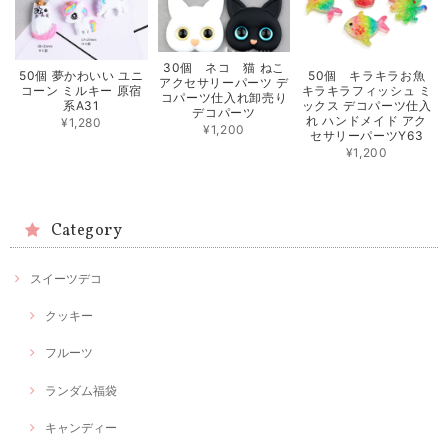
30個 ネコ 猫 ねこ
50個 夢かわいい ユニ
50個 キラキラお魚
アクセサリーパーツ デ
コーン ミルキー 原宿
キラキラフィッシュ ミ
コパーツ仕入れ卸売り
系A31
ックス デコパーツ仕入
デコパーツ
れ ハンドメイド アク
¥1,280
¥1,200
セサリーパーツY63
¥1,200
Category
スイーツデコ
クッキー
フルーツ
ランダム福袋
キャンディー