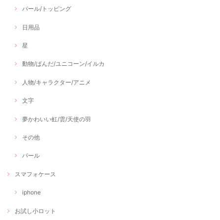
パール/トッピング
日用品
星
動物/ぱんだ/ユニコーン/イルカ
人物/キャラクター/アニメ
文字
夢かわいい虹/雲/天使の羽
その他
パール
スマフォケース
iphone
お試し小ロット