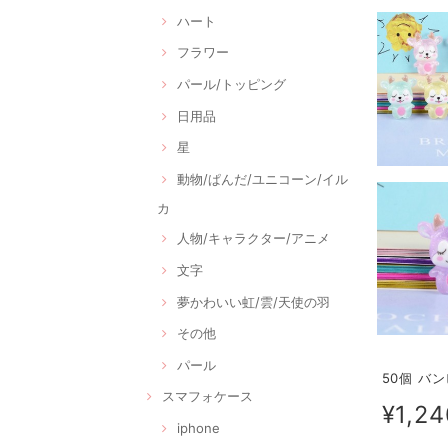
ハート
フラワー
パール/トッピング
日用品
星
動物/ぱんだ/ユニコーン/イル
カ
人物/キャラクター/アニメ
文字
夢かわいい虹/雲/天使の羽
その他
パール
50個 バ
スマフォケース
¥1,24
iphone