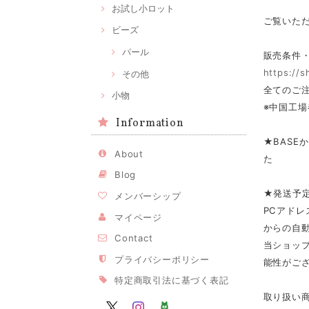
お試し小ロット
ご覧いた
ビーズ
パール
販売条件
https://
その他
全てのご注
小物
※中国工場
Information
★BASE
About
た
Blog
★発送予
メンバーシップ
PCアドレ
マイページ
からの自
Contact
当ショップ
プライバシーポリシー
能性がご
特定商取引法に基づく表記
取り扱い