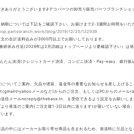
だきありがとうございます♪デコパーツの卸売り販売パーツブランチショ
・納期については下記をご確認下さい。お届けまで2-3週間お時間をいた
shop.partsbranch.work/blog/2019/12/25/132939
文の合計送料込みが3000円以上でお願いしております。
春節休み付近(2026年は2月詳細はトップページより要確認下さい）は
かんたん決済(クレジットカード決済、コンビニ決済・Pay-easy、銀
定についてご案内、欠品や遅延、返金等の重要なお知らせを差し上げるこ
ス(gmailやyahooメールなど)からのご注文、もしくはPCからのメール
r
動送信メール
noreply@thebase.in
、を受信できるよう設定をお願いしま
より発送のご案内(ご注文後1-2日以内に送ります)が届いていない場
ざいます。
商品の中にはメーカーお取り寄せ商品も含まれるため、発送時に欠品とな