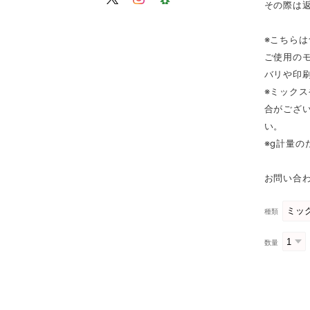
その際は
※こちら
ご使用の
バリや印
※ミック
合がござ
い。
※g計量
お問い合わ
種類
数量