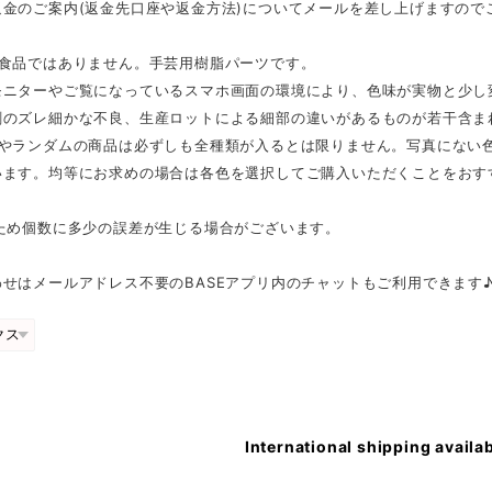
返金のご案内(返金先口座や返金方法)についてメールを差し上げますので
は食品ではありません。手芸用樹脂パーツです。
モニターやご覧になっているスマホ画面の環境により、色味が実物と少し
刷のズレ細かな不良、生産ロットによる細部の違いがあるものが若干含ま
スやランダムの商品は必ずしも全種類が入るとは限りません。写真にない
います。均等にお求めの場合は各色を選択してご購入いただくことをおす
のため個数に多少の誤差が生じる場合がございます。
せはメールアドレス不要のBASEアプリ内のチャットもご利用できます
International shipping availa