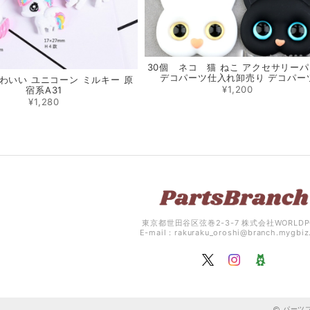
30個 ネコ 猫 ねこ アクセサリー
デコパーツ仕入れ卸売り デコパー
かわいい ユニコーン ミルキー 原
¥1,200
宿系A31
¥1,280
東京都世田谷区弦巻2-3-7 株式会社WORLDP
E-mail：
rakuraku_oroshi@branch.mygbi
パーツブ