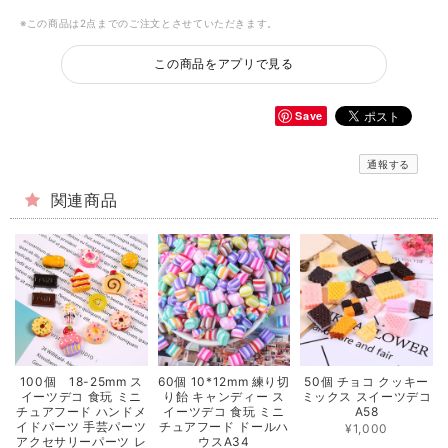
※この商品は2点までのご注文とさせていただきます。
この商品をアプリで見る
Save
通報する
関連商品
100個 18-25mm ス
60個 10*12mm 練り切
50個 チョコ クッキー
イーツデコ 食玩 ミニ
り飴 キャンディー ス
ミックス スイーツデコ
チュアフード ハンドメ
イーツデコ 食玩 ミニ
A58
イドパーツ 手芸パーツ
チュアフード ドールハ
¥1,000
アクセサリーパーツ レ
ウスA34