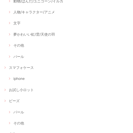
動物/ぱんだ/ユニコーン/イルカ
人物/キャラクター/アニメ
文字
夢かわいい虹/雲/天使の羽
その他
パール
スマフォケース
iphone
お試し小ロット
ビーズ
パール
その他