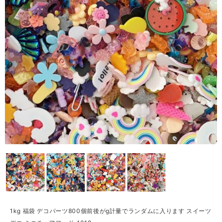
1kg 福袋 デコパーツ800個前後がg計量でランダムに入ります スイーツ