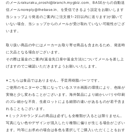
のメール
rakuraku_oroshi@branch.mygbiz.com
、BASEからの自動送
信メール
noreply@thebase.in
、を受信できるよう設定をお願いします
当ショップより発送のご案内(ご注文後1-2日以内に送ります)が届いて
いない場合、当ショップからのメールが受け取れていない可能性がござ
います。
取り扱い商品の中にはメーカーお取り寄せ商品も含まれるため、発送時
に欠品となる場合がございます。
その際は返金のご案内(返金先口座や返金方法)についてメールを差し上
げますのでご確認いただきますようお願いいたします。
※こちらは食品ではありません。手芸用樹脂パーツです。
ご使用のモニターやご覧になっているスマホ画面の環境により、色味が
実物と少し変わることがございます。海外製品により細かいバリや印刷
のズレ細かな不良、生産ロットによる細部の違いがあるものが若干含ま
れることもございます。
※ミックスやランダムの商品は必ずしも全種類が入るとは限りません。
写真にない色やデザインが混入したり種類に偏りが生じる場合がござい
ます。均等にお求めの場合は各色を選択してご購入いただくことをおす