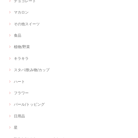
チョコレート
マカロン
その他スイーツ
食品
植物/野菜
キラキラ
スタバ/飲み物/カップ
ハート
フラワー
パール/トッピング
日用品
星