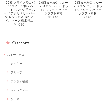
100枚 スライス済みパ
30個 食べかけフルー
10個 食べかけフルー
ーツ スイーツ棒 ハン
ツ メロン バナナ ドラ
ツ メロン バナナ ドラ
ドメイドパーツ 手芸パ
ゴンフルーツ パフェ
ゴンフルーツ パフェ
ーツ アクセサリーパー
クラフト素材
クラフト素材
ツ レジン封入 DIY ネ
¥1,240
¥790
イルパーツ 樹脂粘土
¥1,050
Category
スイーツデコ
クッキー
フルーツ
ランダム福袋
キャンディー
ケーキ