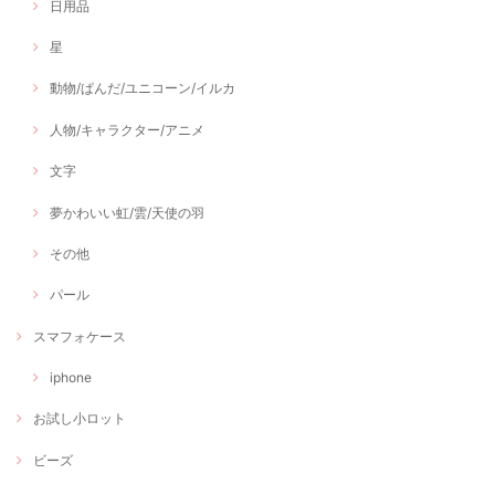
日用品
星
動物/ぱんだ/ユニコーン/イルカ
人物/キャラクター/アニメ
文字
夢かわいい虹/雲/天使の羽
その他
パール
スマフォケース
iphone
お試し小ロット
ビーズ