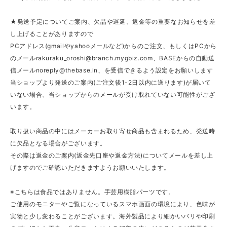
★発送予定についてご案内、欠品や遅延、返金等の重要なお知らせを差
し上げることがありますので
PCアドレス(gmailやyahooメールなど)からのご注文、もしくはPCから
のメール
rakuraku_oroshi@branch.mygbiz.com
、BASEからの自動送
信メール
noreply@thebase.in
、を受信できるよう設定をお願いします
当ショップより発送のご案内(ご注文後1-2日以内に送ります)が届いて
いない場合、当ショップからのメールが受け取れていない可能性がござ
います。
取り扱い商品の中にはメーカーお取り寄せ商品も含まれるため、発送時
に欠品となる場合がございます。
その際は返金のご案内(返金先口座や返金方法)についてメールを差し上
げますのでご確認いただきますようお願いいたします。
※こちらは食品ではありません。手芸用樹脂パーツです。
ご使用のモニターやご覧になっているスマホ画面の環境により、色味が
実物と少し変わることがございます。海外製品により細かいバリや印刷