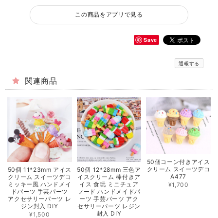
この商品をアプリで見る
Save
通報する
関連商品
50個コーン付きアイス
クリーム スイーツデコ
50個 11*23mm アイス
50個 12*28mm 三色ア
A477
クリーム スイーツデコ
イスクリーム 棒付きア
ミッキー風 ハンドメイ
イス 食玩 ミニチュア
¥1,700
ドパーツ 手芸パーツ
フード ハンドメイドパ
アクセサリーパーツ レ
ーツ 手芸パーツ アク
ジン封入 DIY
セサリーパーツ レジン
封入 DIY
¥1,500