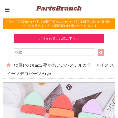
2/14-2/25日は海外工場が旧正月休みのため上記期間及び前後2週間の
ご注文は発送まで3-4週間程お時間をいただきます
ご注文の前にお読み下さい
50個19×29mm 夢かわいいパステルカラーアイス ス
イーツデコパーツA192