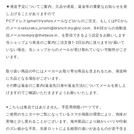
★発送予定についてご案内、欠品や遅延、返金等の重要なお知らせを差
し上げることがありますので
PCアドレス(gmailやyahooメールなど)からのご注文、もしくはPCから
のメール
rakuraku_oroshi@branch.mygbiz.com
、BASEからの自動送
信メール
noreply@thebase.in
、を受信できるよう設定をお願いします
当ショップより発送のご案内(ご注文後1-2日以内に送ります)が届いて
いない場合、当ショップからのメールが受け取れていない可能性がござ
います。
取り扱い商品の中にはメーカーお取り寄せ商品も含まれるため、発送時
に欠品となる場合がございます。
その際は返金のご案内(返金先口座や返金方法)についてメールを差し上
げますのでご確認いただきますようお願いいたします。
※こちらは食品ではありません。手芸用樹脂パーツです。
ご使用のモニターやご覧になっているスマホ画面の環境により、色味が
実物と少し変わることがございます。海外製品により細かいバリや印刷
のズレ細かな不良、生産ロットによる細部の違いがあるものが若干含ま