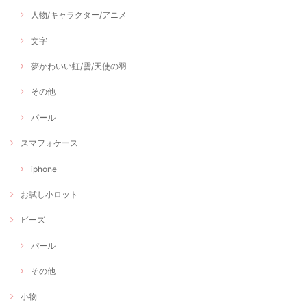
人物/キャラクター/アニメ
文字
夢かわいい虹/雲/天使の羽
その他
パール
スマフォケース
iphone
お試し小ロット
ビーズ
パール
その他
小物