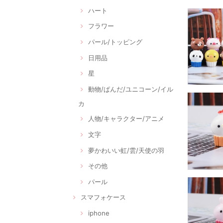
ハート
フラワー
パール/トッピング
日用品
星
動物/ぱんだ/ユニコーン/イル
カ
人物/キャラクター/アニメ
文字
夢かわいい虹/雲/天使の羽
その他
パール
スマフォケース
iphone