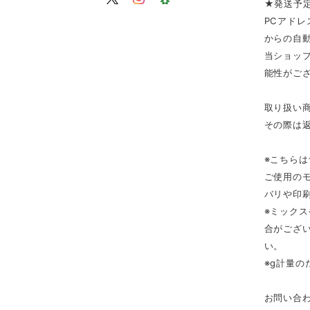
★発送予
PCアドレ
からの自
当ショップ
能性がご
取り扱い
その際は
※こちら
ご使用の
バリや印
※ミック
合がござ
い。
※g計量
お問い合わ