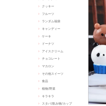
クッキー
フルーツ
ランダム福袋
キャンディー
ケーキ
ドーナツ
アイスクリーム
チョコレート
マカロン
その他スイーツ
食品
植物/野菜
キラキラ
スタバ/飲み物/カップ