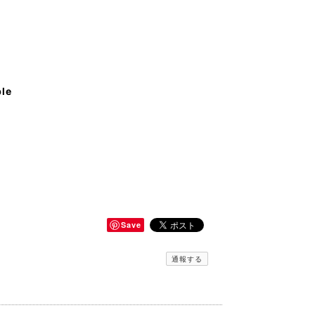
ble
Save
通報する