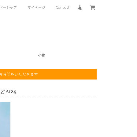
バーシップ
マイページ
Contact
小物
程お時間をいただきます
A189