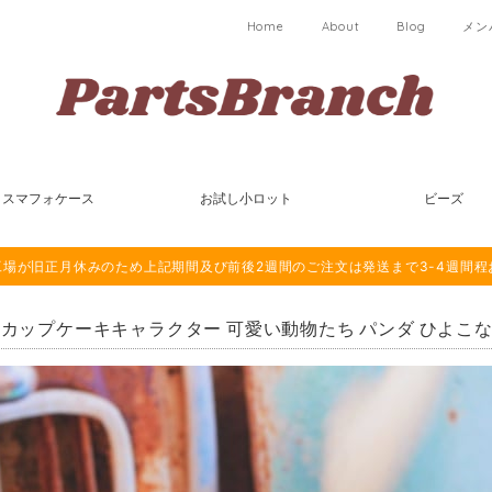
Home
About
Blog
メン
スマフォケース
お試し小ロット
ビーズ
は海外工場が旧正月休みのため上記期間及び前後2週間のご注文は発送まで3-4週間
個 カップケーキキャラクター 可愛い動物たち パンダ ひよこなど