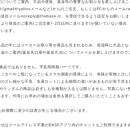
定についてご案内、欠品や遅延、返金等の重要なお知らせを差し上げるこ
ス(gmailやyahooメールなど)からのご注文、もしくはPCからのメール
r
動送信メール
noreply@thebase.in
、を受信できるよう設定をお願いしま
より発送のご案内(ご注文後1-2日以内に送ります)が届いていない場
ざいます。
商品の中にはメーカーお取り寄せ商品も含まれるため、発送時に欠品とな
返金のご案内(返金先口座や返金方法)についてメールを差し上げますので
は食品ではありません。手芸用樹脂パーツです。
モニターやご覧になっているスマホ画面の環境により、色味が実物と少し
刷のズレ細かな不良、生産ロットによる細部の違いがあるものが若干含ま
スやランダムの商品は必ずしも全種類が入るとは限りません。写真にない
います。均等にお求めの場合は各色を選択してご購入いただくことをおす
のため個数に多少の誤差が生じる場合がございます。
せはメールアドレス不要のBASEアプリ内のチャットもご利用できます