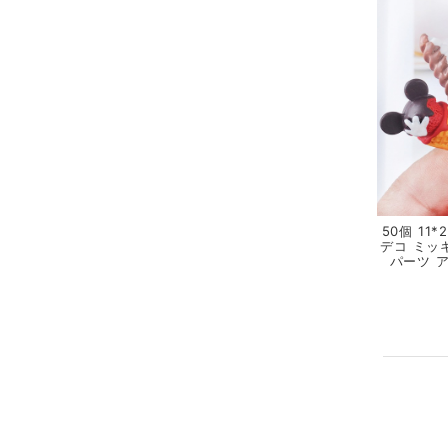
50個 11
デコ ミッ
パーツ 