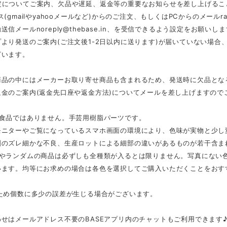
定についてご案内、欠品や遅延、返金等の重要なお知らせを差し上げるこ
ス(gmailやyahooメールなど)からのご注文、もしくはPCからのメール
r
動送信メール
noreply@thebase.in
、を受信できるよう設定をお願いしま
より発送のご案内(ご注文後1-2日以内に送ります)が届いていない場
ざいます。
商品の中にはメーカーお取り寄せ商品も含まれるため、発送時に欠品とな
返金のご案内(返金先口座や返金方法)についてメールを差し上げますので
は食品ではありません。手芸用樹脂パーツです。
モニターやご覧になっているスマホ画面の環境により、色味が実物と少し
刷のズレ細かな不良、生産ロットによる細部の違いがあるものが若干含ま
スやランダムの商品は必ずしも全種類が入るとは限りません。写真にない
います。均等にお求めの場合は各色を選択してご購入いただくことをおす
のため個数に多少の誤差が生じる場合がございます。
せはメールアドレス不要のBASEアプリ内のチャットもご利用できます