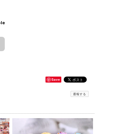
ble
Save
通報する