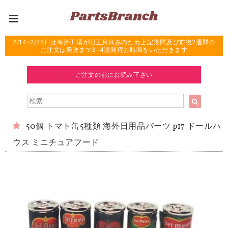
2/14-2/25日は海外工場が旧正月休みのため上記期間及び前後2週間の
ご注文は発送まで3-4週間程お時間をいただきます
ご注文の前にお読み下さい
50個 トマト缶5種類 海外日用品パーツ p17 ドールハ
ウス ミニチュアフード