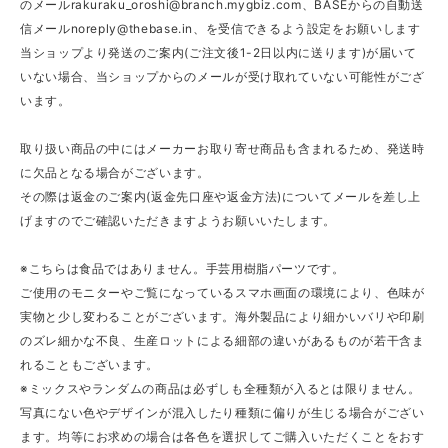
のメール
rakuraku_oroshi@branch.mygbiz.com
、BASEからの自動送
信メール
noreply@thebase.in
、を受信できるよう設定をお願いします
当ショップより発送のご案内(ご注文後1-2日以内に送ります)が届いて
いない場合、当ショップからのメールが受け取れていない可能性がござ
います。
取り扱い商品の中にはメーカーお取り寄せ商品も含まれるため、発送時
に欠品となる場合がございます。
その際は返金のご案内(返金先口座や返金方法)についてメールを差し上
げますのでご確認いただきますようお願いいたします。
※こちらは食品ではありません。手芸用樹脂パーツです。
ご使用のモニターやご覧になっているスマホ画面の環境により、色味が
実物と少し変わることがございます。海外製品により細かいバリや印刷
のズレ細かな不良、生産ロットによる細部の違いがあるものが若干含ま
れることもございます。
※ミックスやランダムの商品は必ずしも全種類が入るとは限りません。
写真にない色やデザインが混入したり種類に偏りが生じる場合がござい
ます。均等にお求めの場合は各色を選択してご購入いただくことをおす