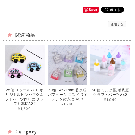
Save
通報する
関連商品
25個 スクールバス オ
50個14*21mm 香水瓶
50個 ミルク瓶 哺乳瓶
リジナルピンやマグネ
パフューム コスメ DIY
クラフトパーツA43
ットパーツ作りに クラ
レジン封入に A33
¥1,040
フト素材A32
¥1,260
¥1,200
Category