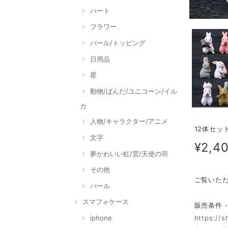
ハート
フラワー
パール/トッピング
日用品
星
動物/ぱんだ/ユニコーン/イル
カ
人物/キャラクター/アニメ
12体セッ
文字
¥2,4
夢かわいい虹/雲/天使の羽
その他
ご覧いた
パール
スマフォケース
販売条件
iphone
https://