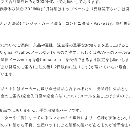
文の合計送料込みが3000円以上でお願いしております。
春節休み付近(2026年は2月詳細はトップページより要確認下さい）は
かんたん決済(クレジットカード決済、コンビニ決済・Pay-easy、銀
定についてご案内、欠品や遅延、返金等の重要なお知らせを差し上げるこ
ス(gmailやyahooメールなど)からのご注文、もしくはPCからのメール
r
動送信メール
noreply@thebase.in
、を受信できるよう設定をお願いしま
より発送のご案内(ご注文後1-2日以内に送ります)が届いていない場
ざいます。
商品の中にはメーカーお取り寄せ商品も含まれるため、発送時に欠品とな
返金のご案内(返金先口座や返金方法)についてメールを差し上げますので
は食品ではありません。手芸用樹脂パーツです。
モニターやご覧になっているスマホ画面の環境により、色味が実物と少し
刷のズレ細かな不良、生産ロットによる細部の違いがあるものが若干含ま