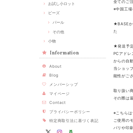
全てのご注
お試し小ロット
※中国工場
ビーズ
パール
★BASE
た
その他
小物
★発送予
Information
PCアドレ
からの自
About
当ショップ
Blog
能性がご
メンバーシップ
取り扱い
マイページ
その際は
Contact
プライバシーポリシー
※こちら
ご使用の
特定商取引法に基づく表記
バリや印