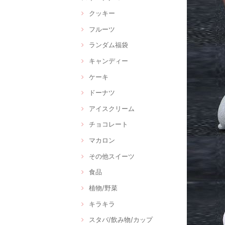
クッキー
フルーツ
ランダム福袋
キャンディー
ケーキ
ドーナツ
アイスクリーム
チョコレート
マカロン
その他スイーツ
食品
植物/野菜
キラキラ
スタバ/飲み物/カップ