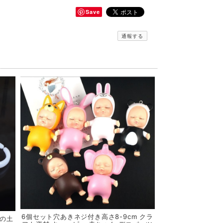
Save
通報する
6個セット穴あきネジ付き高さ8-9cm クラ
ツの土