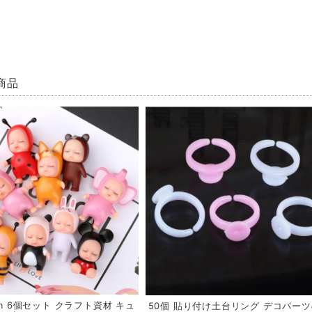
商品
cm 6個セット クラフト資材 キュ
50個 貼り付け土台リング デコパー