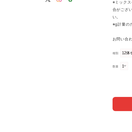
※ミック
合がござ
い。
※g計量
お問い合わ
種類
数量