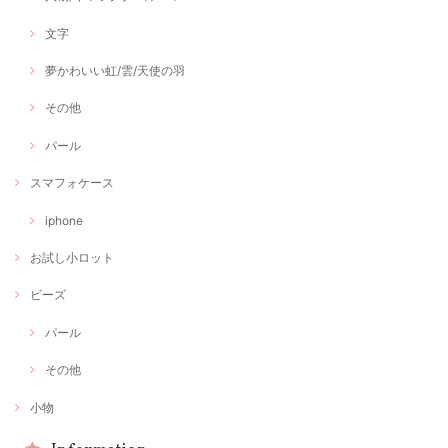
文字
夢かわいい虹/雲/天使の羽
その他
パール
スマフォケース
iphone
お試し小ロット
ビーズ
パール
その他
小物