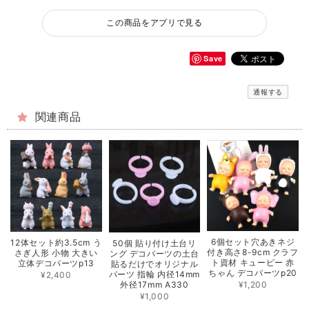
この商品をアプリで見る
Save
通報する
関連商品
6個セット穴あきネジ
12体セット約3.5cm う
50個 貼り付け土台リ
付き高さ8-9cm クラフ
さぎ人形 小物 大きい
ング デコパーツの土台
ト資材 キューピー 赤
立体デコパーツp13
貼るだけでオリジナル
ちゃん デコパーツp20
パーツ 指輪 内径14mm
¥2,400
¥1,200
外径17mm A330
¥1,000