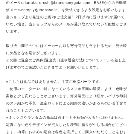
のメール
rakuraku_oroshi@branch.mygbiz.com
、BASEからの自動送
信メール
noreply@thebase.in
、を受信できるよう設定をお願いします
当ショップより発送のご案内(ご注文後1-2日以内に送ります)が届いて
いない場合、当ショップからのメールが受け取れていない可能性がござ
います。
取り扱い商品の中にはメーカーお取り寄せ商品も含まれるため、発送時
に欠品となる場合がございます。
その際は返金のご案内(返金先口座や返金方法)についてメールを差し上
げますのでご確認いただきますようお願いいたします。
※こちらは食品ではありません。手芸用樹脂パーツです。
ご使用のモニターやご覧になっているスマホ画面の環境により、色味が
実物と少し変わることがございます。海外製品により細かいバリや印刷
のズレ細かな不良、生産ロットによる細部の違いがあるものが若干含ま
れることもございます。
※ミックスやランダムの商品は必ずしも全種類が入るとは限りません。
写真にない色やデザインが混入したり種類に偏りが生じる場合がござい
ます。均等にお求めの場合は各色を選択してご購入いただくことをおす