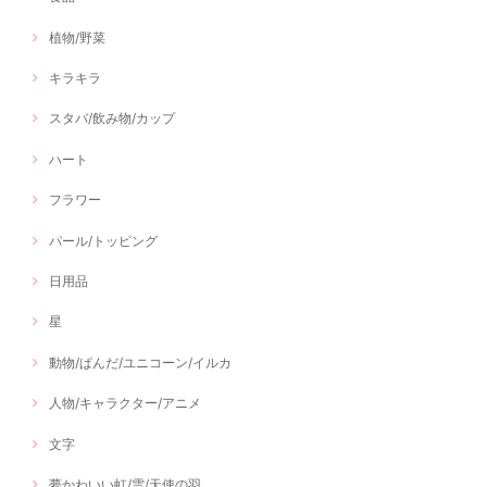
植物/野菜
キラキラ
スタバ/飲み物/カップ
ハート
フラワー
パール/トッピング
日用品
星
動物/ぱんだ/ユニコーン/イルカ
人物/キャラクター/アニメ
文字
夢かわいい虹/雲/天使の羽