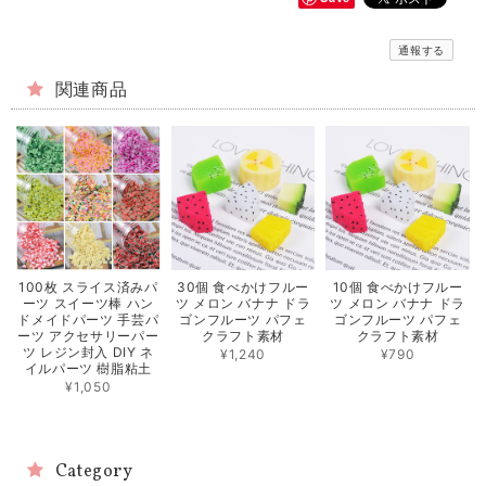
通報する
関連商品
100枚 スライス済みパ
30個 食べかけフルー
10個 食べかけフルー
ーツ スイーツ棒 ハン
ツ メロン バナナ ドラ
ツ メロン バナナ ドラ
ドメイドパーツ 手芸パ
ゴンフルーツ パフェ
ゴンフルーツ パフェ
ーツ アクセサリーパー
クラフト素材
クラフト素材
ツ レジン封入 DIY ネ
¥1,240
¥790
イルパーツ 樹脂粘土
¥1,050
Category