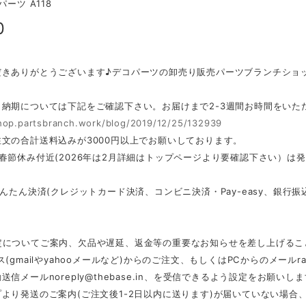
パーツ A118
0
だきありがとうございます♪デコパーツの卸売り販売パーツブランチショ
・納期については下記をご確認下さい。お届けまで2-3週間お時間をいた
shop.partsbranch.work/blog/2019/12/25/132939
文の合計送料込みが3000円以上でお願いしております。
春節休み付近(2026年は2月詳細はトップページより要確認下さい）は
かんたん決済(クレジットカード決済、コンビニ決済・Pay-easy、銀
定についてご案内、欠品や遅延、返金等の重要なお知らせを差し上げるこ
ス(gmailやyahooメールなど)からのご注文、もしくはPCからのメール
r
動送信メール
noreply@thebase.in
、を受信できるよう設定をお願いしま
より発送のご案内(ご注文後1-2日以内に送ります)が届いていない場