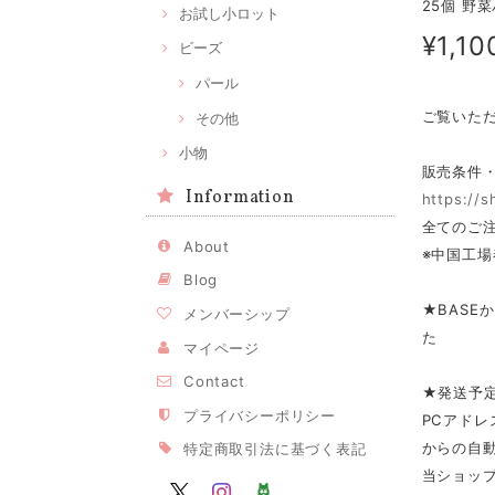
25個 野菜
お試し小ロット
¥1,10
ビーズ
パール
ご覧いた
その他
小物
販売条件
Information
https://
全てのご注
About
※中国工場
Blog
★BASE
メンバーシップ
た
マイページ
Contact
★発送予
プライバシーポリシー
PCアドレ
からの自
特定商取引法に基づく表記
当ショップ