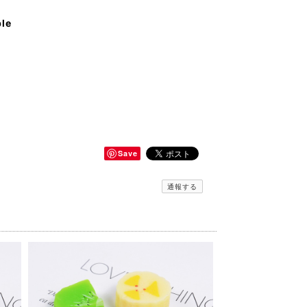
ble
Save
通報する