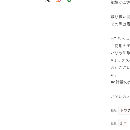
能性がご
取り扱い
その際は
※こちら
ご使用の
バリや印
※ミック
合がござ
い。
※g計量
お問い合わ
種類
数量