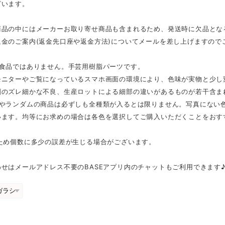
ざいます。
商品の中にはメーカーお取り寄せ商品も含まれるため、発送時に欠品とな
返金のご案内(返金先口座や返金方法)についてメールを差し上げますので
は食品ではありません。手芸用樹脂パーツです。
モニターやご覧になっているスマホ画面の環境により、色味が実物と少し
刷のズレ細かな不良、生産ロットによる細部の違いがあるものが若干含ま
スやランダムの商品は必ずしも全種類が入るとは限りません。写真にない
います。均等にお求めの場合は各色を選択してご購入いただくことをおす
のため個数に多少の誤差が生じる場合がございます。
せはメールアドレス不要のBASEアプリ内のチャットもご利用できます