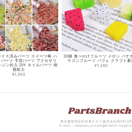
スライス済みパーツ スイーツ棒 ハ
30個 食べかけフルーツ メロン バナ
パーツ 手芸パーツ アクセサリ
ラゴンフルーツ パフェ クラフト素
レジン封入 DIY ネイルパーツ 樹
¥1,240
脂粘土
¥1,050
東京都世田谷区弦巻2-3-7 株式会社WORLDP
E-mail：
rakuraku_oroshi@branch.mygbi