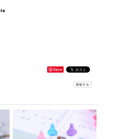
ble
Save
通報する