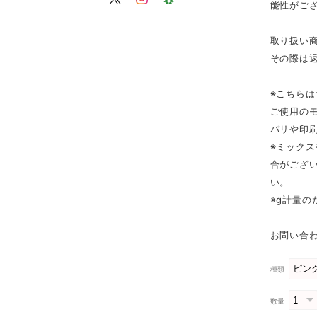
能性がご
取り扱い
その際は
※こちら
ご使用の
バリや印
※ミック
合がござ
い。
※g計量
お問い合わ
種類
数量