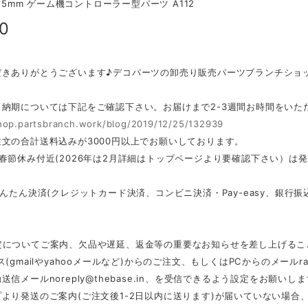
*25mm ゲーム機コントローラー型パーツ A112
60
だきありがとうございます♪デコパーツの卸売り販売パーツブランチショ
・納期については下記をご確認下さい。お届けまで2-3週間お時間をいた
shop.partsbranch.work/blog/2019/12/25/132939
文の合計送料込みが3000円以上でお願いしております。
春節休み付近(2026年は2月詳細はトップページより要確認下さい）は
かんたん決済(クレジットカード決済、コンビニ決済・Pay-easy、銀
定についてご案内、欠品や遅延、返金等の重要なお知らせを差し上げるこ
ス(gmailやyahooメールなど)からのご注文、もしくはPCからのメール
r
動送信メール
noreply@thebase.in
、を受信できるよう設定をお願いしま
より発送のご案内(ご注文後1-2日以内に送ります)が届いていない場