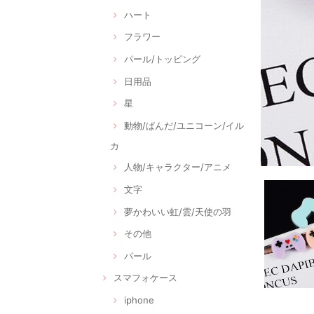
ハート
フラワー
パール/トッピング
日用品
星
動物/ぱんだ/ユニコーン/イル
カ
人物/キャラクター/アニメ
文字
夢かわいい虹/雲/天使の羽
その他
パール
スマフォケース
iphone