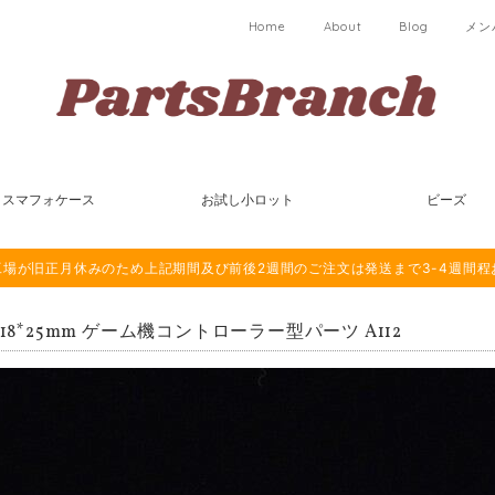
Home
About
Blog
メン
スマフォケース
お試し小ロット
ビーズ
は海外工場が旧正月休みのため上記期間及び前後2週間のご注文は発送まで3-4週間
 18*25mm ゲーム機コントローラー型パーツ A112