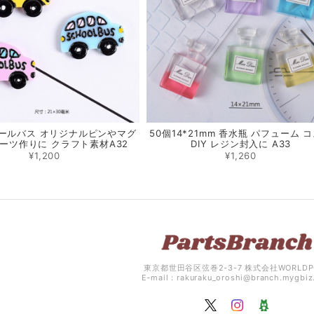
クールバス オリジナルピンやマグ
50個14*21mm 香水瓶 パフューム 
ーツ作りに クラフト素材A32
DIY レジン封入に A33
¥1,200
¥1,260
東京都世田谷区弦巻2-3-7 株式会社WORLDP
E-mail：
rakuraku_oroshi@branch.mygbi