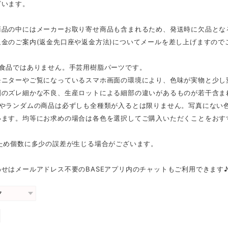
ざいます。
商品の中にはメーカーお取り寄せ商品も含まれるため、発送時に欠品とな
返金のご案内(返金先口座や返金方法)についてメールを差し上げますので
は食品ではありません。手芸用樹脂パーツです。
モニターやご覧になっているスマホ画面の環境により、色味が実物と少し
刷のズレ細かな不良、生産ロットによる細部の違いがあるものが若干含ま
スやランダムの商品は必ずしも全種類が入るとは限りません。写真にない
います。均等にお求めの場合は各色を選択してご購入いただくことをおす
のため個数に多少の誤差が生じる場合がございます。
せはメールアドレス不要のBASEアプリ内のチャットもご利用できます