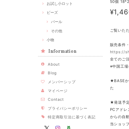
50個 18
お試し小ロット
¥1,4
ビーズ
パール
ご覧いた
その他
小物
販売条件
Information
https://
全てのご注
About
※中国工場
Blog
★BASE
メンバーシップ
た
マイページ
Contact
★発送予
プライバシーポリシー
PCアドレ
からの自
特定商取引法に基づく表記
当ショップ