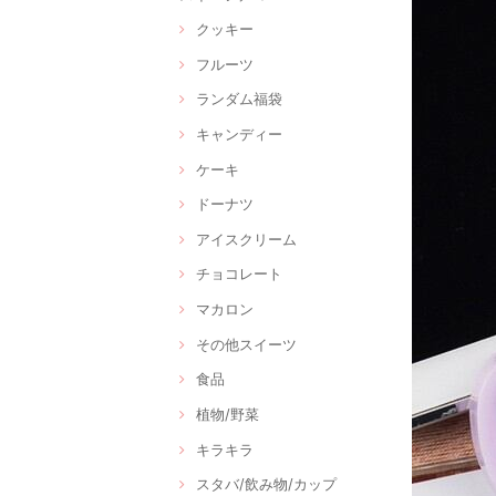
クッキー
フルーツ
ランダム福袋
キャンディー
ケーキ
ドーナツ
アイスクリーム
チョコレート
マカロン
その他スイーツ
食品
植物/野菜
キラキラ
スタバ/飲み物/カップ